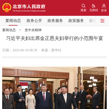
网站地图
搜索
无障碍
登录
要闻动态
要闻动态
政务公开
政务服务
政策服务
政民互动
要闻动态
>
党中央精神
党中央精神
国务院信息
中央部委动态
习近平夫妇出席金正恩夫妇举行的小范围午宴
北京要闻
会议信息
部门动态
日期：2026-06-10 08:20
来源：新华社
各区热点
政务公开
市领导
机构职能
政策服务
政策兑现
政策解读
回应关切