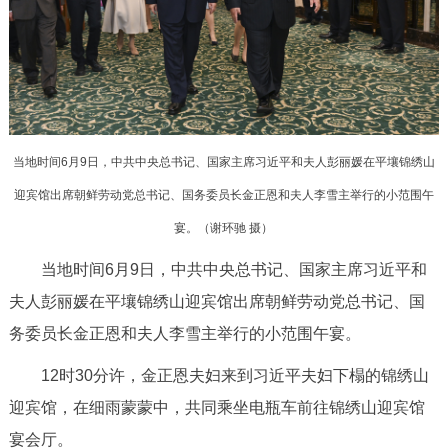
决策公开
专题公开
政务服务
个人服务
法人服务
部门服务
当地时间6月9日，中共中央总书记、国家主席习近平和夫人彭丽媛在平壤锦绣山
便民服务
利企服务
投资项目
迎宾馆出席朝鲜劳动党总书记、国务委员长金正恩和夫人李雪主举行的小范围午
宴。（
谢环驰 摄）
中介服务
阳光政务
当地时间6月9日，中共中央总书记、国家主席习近平和
政民互动
夫人彭丽媛在平壤锦绣山迎宾馆出席朝鲜劳动党总书记、国
务委员长金正恩和夫人李雪主举行的小范围午宴。
12345网上接诉即办
我要咨询
我要建议
12时30分许，金正恩夫妇来到习近平夫妇下榻的锦绣山
迎宾馆，在细雨蒙蒙中，共同乘坐电瓶车前往锦绣山迎宾馆
参与调查
在线访谈
图说互动
宴会厅。