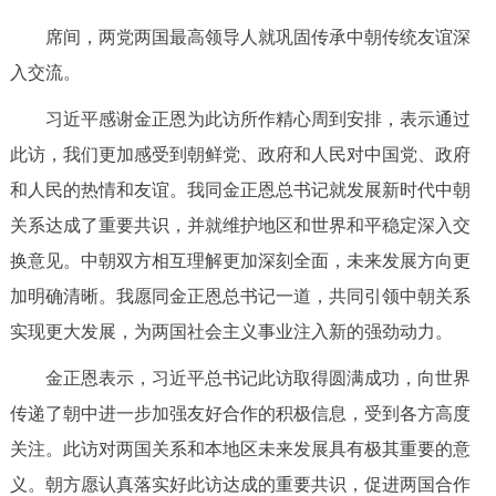
走进北京
席间，两党两国最高领导人就巩固传承中朝传统友谊深
北京概况
十六区概览
人文北京
入交流。
习近平感谢金正恩为此访所作精心周到安排，表示通过
绿色北京
图说北京
视频北京
此访，我们更加感受到朝鲜党、政府和人民对中国党、政府
多语种
和人民的热情和友谊。我同金正恩总书记就发展新时代中朝
关系达成了重要共识，并就维护地区和世界和平稳定深入交
ENGLISH
한국어
日本語
换意见。中朝双方相互理解更加深刻全面，未来发展方向更
加明确清晰。我愿同金正恩总书记一道，共同引领中朝关系
DEUTSCH
FRANÇAIS
РУССКИЙ ЯЗЫК
实现更大发展，为两国社会主义事业注入新的强劲动力。
ESPAÑOL
العربية
PORTUGUÊS
金正恩表示，习近平总书记此访取得圆满成功，向世界
传递了朝中进一步加强友好合作的积极信息，受到各方高度
ITALIANO
关注。此访对两国关系和本地区未来发展具有极其重要的意
义。朝方愿认真落实好此访达成的重要共识，促进两国合作