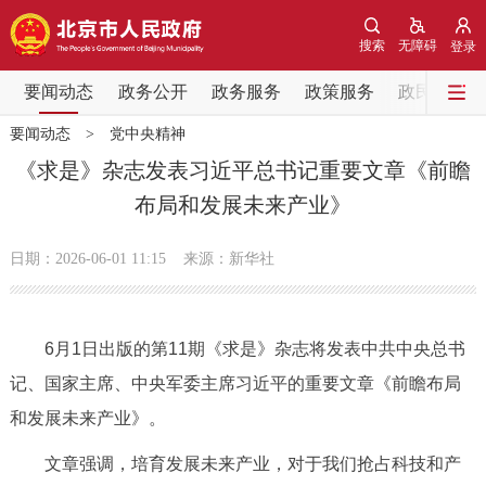
网站地图
搜索
无障碍
登录
要闻动态
要闻动态
政务公开
政务服务
政策服务
政民互动
要闻动态
>
党中央精神
党中央精神
国务院信息
中央部委动态
《求是》杂志发表习近平总书记重要文章《前瞻
布局和发展未来产业》
北京要闻
会议信息
部门动态
日期：2026-06-01 11:15
来源：新华社
各区热点
政务公开
6月1日出版的第11期《求是》杂志将发表中共中央总书
记、国家主席、中央军委主席习近平的重要文章《前瞻布局
市领导
机构职能
政策服务
和发展未来产业》。
政策兑现
政策解读
回应关切
文章强调，培育发展未来产业，对于我们抢占科技和产