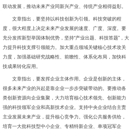
走进北京
联动发展，推动未来产业同新兴产业、传统产业相得益彰。
北京概况
十六区概览
人文北京
文章指出，要坚持以科技创新为引领。科技突破的程
度，很大程度上决定未来产业发展的速度、广度、深度。要
绿色北京
图说北京
视频北京
充分发挥新型举国体制优势，坚持“产业出题、科技答题”，大
力提升科技支撑引领能力。加大重点领域关键核心技术攻关
多语种
力度，加强基础研究战略性、前瞻性、体系化布局，加快科
ENGLISH
한국어
日本語
技成果转化应用。
文章指出，要发挥企业主体作用。企业是创新的主体，
DEUTSCH
FRANÇAIS
РУССКИЙ ЯЗЫК
很多未来产业的兴起是靠企业一步步突破带动的。要推动各
类创新资源向企业集聚，大力培育核心技术领先、创新能力
ESPAÑOL
العربية
PORTUGUÊS
强的科技领军企业和高新技术企业。支持中央企业结合主责
主业发展未来产业，提升核心竞争力。强化公共服务供给，
ITALIANO
培育一大批科技型中小企业、专精特新企业、单项冠军企