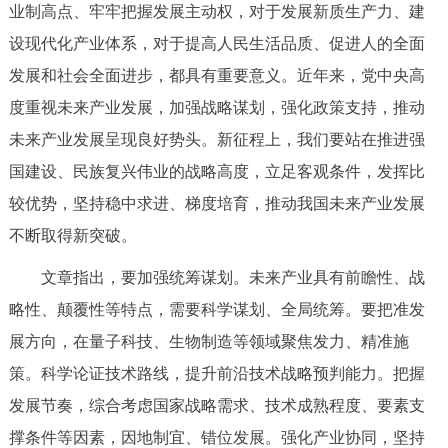
业制高点、牢牢把握发展主动权，对于发展新质生产力、建
决策公开
专题公开
设现代化产业体系，对于提高人民生活品质、促进人的全面
政务服务
发展和社会全面进步，都具有重要意义。近年来，党中央高
度重视未来产业发展，加强战略谋划，强化政策支持，推动
个人服务
法人服务
部门服务
未来产业发展呈现良好势头。新征程上，我们要站在推进强
国建设、民族复兴伟业的战略高度，立足客观条件，发挥比
便民服务
利企服务
投资项目
较优势，坚持稳中求进、梯度培育，推动我国未来产业发展
不断取得新突破。
中介服务
阳光政务
文章指出，要加强统筹谋划。未来产业具有前瞻性、战
政民互动
略性、颠覆性等特点，需要科学谋划、全局统筹。要把准发
展方向，在量子科技、生物制造等领域聚焦发力、精准施
12345网上接诉即办
我要咨询
我要建议
策。科学论证技术路线，提升前沿技术战略预判能力。把握
发展节奏，综合考虑国家战略需求、技术成熟程度、要素支
参与调查
在线访谈
图说互动
撑条件等因素，因地制宜、错位发展。强化产业协同，坚持