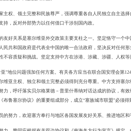
主权、领土完整和民族尊严，强调尊重各自人民独立自主选择
支持，反对外部势力以任何借口干涉别国内政。
友好关系是塞尔维亚外交政策主要支柱之一。坚定恪守一个中
人民共和国政府是代表全中国的唯一合法政府，坚决反对任何形式
权威性不容质疑和挑战。坚定支持中方在涉港、涉藏、涉疆、人权
”地位问题强加任何方案。有关各方应当在联合国安理会第124
尔维亚主权、独立和领土完整必须得到充分尊重。中方支持塞尔
努力，呼吁落实贝尔格莱德－普里什蒂纳对话达成的协议，有效
年《布鲁塞尔协议》的重要组成部分，成立“塞族城市联盟”必须得
的努力，欢迎塞方奉行与地区各国发展友好关系、推进地区和
力，赞同应根据有关双边协议和《南海各方行为宣言》规定，