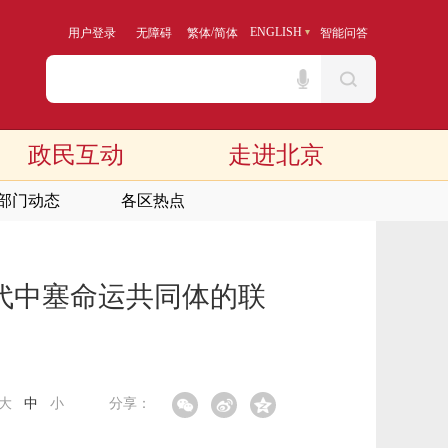
/
ENGLISH
用户登录
无障碍
繁体
简体
智能问答
政民互动
走进北京
部门动态
各区热点
代中塞命运共同体的联
大
中
小
分享：