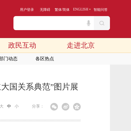
/
ENGLISH
用户登录
无障碍
繁体
简体
智能问答
政民互动
走进北京
部门动态
各区热点
立大国关系典范”图片展
大
中
小
分享：