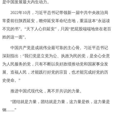
是中国发展最大内生动力。
走进北京
2022年10月，习近平总书记带领新一届中共中央政治局
北京概况
十六区概览
人文北京
常委前往陕西延安，瞻仰延安革命纪念地，重温这本“永远读
不完的书”。“天下人心归延安”，只因“把屁股端端地坐在老百
绿色北京
图说北京
视频北京
姓的这一面”。
多语种
中国共产党是成就伟业最可靠的主心骨。习近平总书记
深刻指出：“我们党是立党为公、执政为民的党，是全心全意
ENGLISH
한국어
日本語
为人民服务的党，只有不断以良好政绩推动党和国家事业发
DEUTSCH
FRANÇAIS
РУССКИЙ ЯЗЫК
展、造福人民，才能践行好党的宗旨，也才能完成好党的历
史使命。”
ESPAÑOL
العربية
PORTUGUÊS
推进中国式现代化，离不开共识的力量。
ITALIANO
“团结就是力量，团结就是力量，这力量是铁，这力量是
钢……”