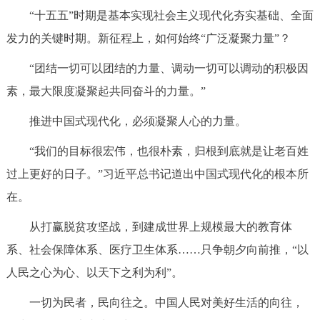
“十五五”时期是基本实现社会主义现代化夯实基础、全面
决策公开
专题公开
发力的关键时期。新征程上，如何始终“广泛凝聚力量”？
政务服务
“团结一切可以团结的力量、调动一切可以调动的积极因
个人服务
法人服务
部门服务
素，最大限度凝聚起共同奋斗的力量。”
推进中国式现代化，必须凝聚人心的力量。
便民服务
利企服务
投资项目
“我们的目标很宏伟，也很朴素，归根到底就是让老百姓
过上更好的日子。”习近平总书记道出中国式现代化的根本所
中介服务
阳光政务
在。
政民互动
从打赢脱贫攻坚战，到建成世界上规模最大的教育体
12345网上接诉即办
我要咨询
我要建议
系、社会保障体系、医疗卫生体系……只争朝夕向前推，“以
人民之心为心、以天下之利为利”。
参与调查
在线访谈
图说互动
一切为民者，民向往之。中国人民对美好生活的向往，