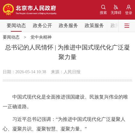
网站地图
搜索
无障碍
登录
要闻动态
要闻动态
政务公开
政务服务
政策服务
政民互动
要闻动态
>
党中央精神
党中央精神
国务院信息
中央部委动态
总书记的人民情怀 | 为推进中国式现代化广泛凝
聚力量
北京要闻
会议信息
部门动态
日期：2026-05-14 10:38
来源：人民日报
各区热点
政务公开
中国式现代化是全面推进强国建设、民族复兴伟业的唯
一正确道路。
市领导
机构职能
政策服务
习近平总书记强调：“为推进中国式现代化广泛凝聚人
政策兑现
政策解读
回应关切
心、凝聚共识、凝聚智慧、凝聚力量。”