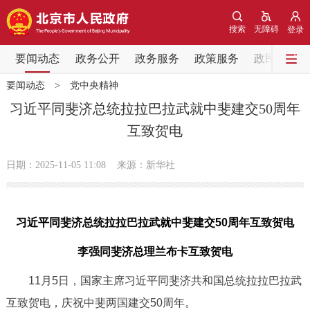
网站地图
搜索
无障碍
登录
要闻动态
要闻动态
政务公开
政务服务
政策服务
政民互动
要闻动态
>
党中央精神
党中央精神
国务院信息
中央部委动态
习近平同斐济总统拉拉巴拉武就中斐建交50周年
互致贺电
北京要闻
会议信息
部门动态
日期：2025-11-05 11:08
来源：新华社
各区热点
政务公开
习近平同斐济总统拉拉巴拉武就中斐建交50周年互致贺电
市领导
机构职能
政策服务
李强同斐济总理兰布卡互致贺电
11月5日，国家主席习近平同斐济共和国总统拉拉巴拉武
政策兑现
政策解读
回应关切
互致贺电，庆祝中斐两国建交50周年。