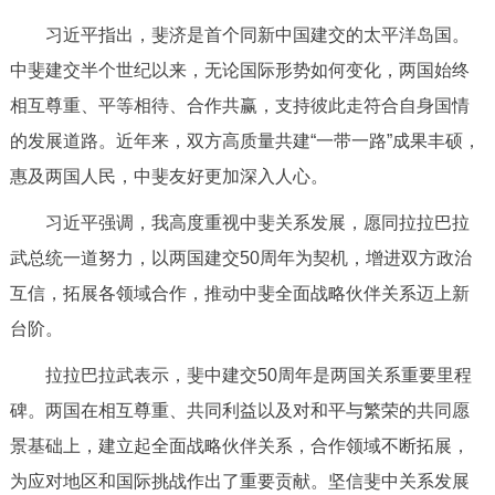
决策公开
专题公开
习近平指出，斐济是首个同新中国建交的太平洋岛国。
中斐建交半个世纪以来，无论国际形势如何变化，两国始终
政务服务
相互尊重、平等相待、合作共赢，支持彼此走符合自身国情
个人服务
法人服务
部门服务
的发展道路。近年来，双方高质量共建“一带一路”成果丰硕，
惠及两国人民，中斐友好更加深入人心。
便民服务
利企服务
投资项目
习近平强调，我高度重视中斐关系发展，愿同拉拉巴拉
武总统一道努力，以两国建交50周年为契机，增进双方政治
中介服务
阳光政务
互信，拓展各领域合作，推动中斐全面战略伙伴关系迈上新
政民互动
台阶。
拉拉巴拉武表示，斐中建交50周年是两国关系重要里程
12345网上接诉即办
我要咨询
我要建议
碑。两国在相互尊重、共同利益以及对和平与繁荣的共同愿
景基础上，建立起全面战略伙伴关系，合作领域不断拓展，
参与调查
在线访谈
图说互动
为应对地区和国际挑战作出了重要贡献。坚信斐中关系发展