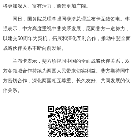
走进北京
将更加深入、富有活力，前景更加广阔。
北京概况
十六区概览
人文北京
同日，国务院总理李强同斐济总理兰布卡互致贺电。李
强表示，中方高度重视中斐关系发展，愿同斐方一道努力，
绿色北京
图说北京
视频北京
以建交50周年为契机，拓展和深化互利合作，推动中斐全面
战略伙伴关系不断向前发展。
多语种
兰布卡表示，斐方珍视同中国的全面战略伙伴关系，双
ENGLISH
한국어
日本語
方各领域合作持续为两国人民带来切实利益。斐方期待同中
方密切合作，深化两国相互尊重、长久友好、共同发展的伙
DEUTSCH
FRANÇAIS
РУССКИЙ ЯЗЫК
伴关系。
ESPAÑOL
العربية
PORTUGUÊS
ITALIANO