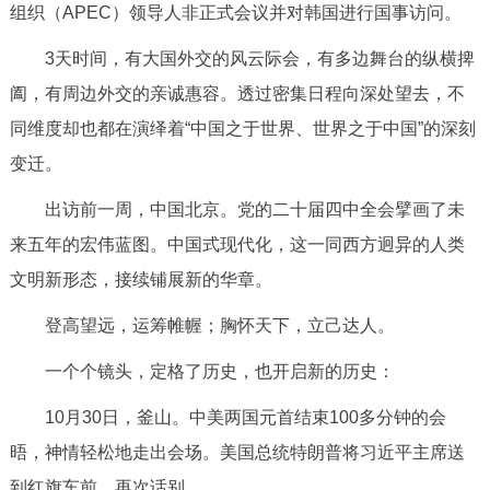
组织（APEC）领导人非正式会议并对韩国进行国事访问。
决策公开
专题公开
3天时间，有大国外交的风云际会，有多边舞台的纵横捭
政务服务
阖，有周边外交的亲诚惠容。透过密集日程向深处望去，不
同维度却也都在演绎着“中国之于世界、世界之于中国”的深刻
个人服务
法人服务
部门服务
变迁。
便民服务
利企服务
投资项目
出访前一周，中国北京。党的二十届四中全会擘画了未
来五年的宏伟蓝图。中国式现代化，这一同西方迥异的人类
中介服务
阳光政务
文明新形态，接续铺展新的华章。
政民互动
登高望远，运筹帷幄；胸怀天下，立己达人。
一个个镜头，定格了历史，也开启新的历史：
12345网上接诉即办
我要咨询
我要建议
10月30日，釜山。中美两国元首结束100多分钟的会
参与调查
在线访谈
图说互动
晤，神情轻松地走出会场。美国总统特朗普将习近平主席送
到红旗车前，再次话别。