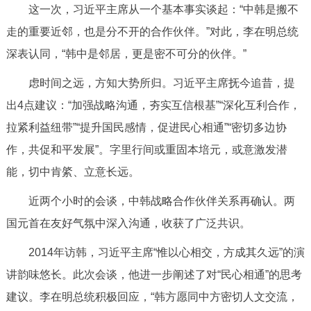
这一次，习近平主席从一个基本事实谈起：“中韩是搬不
走的重要近邻，也是分不开的合作伙伴。”对此，李在明总统
深表认同，“韩中是邻居，更是密不可分的伙伴。”
虑时间之远，方知大势所归。习近平主席抚今追昔，提
出4点建议：“加强战略沟通，夯实互信根基”“深化互利合作，
拉紧利益纽带”“提升国民感情，促进民心相通”“密切多边协
作，共促和平发展”。字里行间或重固本培元，或意激发潜
能，切中肯綮、立意长远。
近两个小时的会谈，中韩战略合作伙伴关系再确认。两
国元首在友好气氛中深入沟通，收获了广泛共识。
2014年访韩，习近平主席“惟以心相交，方成其久远”的演
讲韵味悠长。此次会谈，他进一步阐述了对“民心相通”的思考
建议。李在明总统积极回应，“韩方愿同中方密切人文交流，