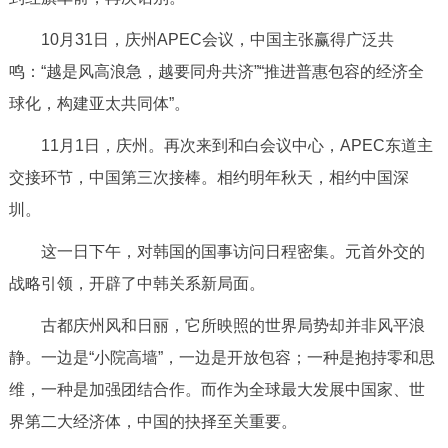
走进北京
10月31日，庆州APEC会议，中国主张赢得广泛共
北京概况
十六区概览
人文北京
鸣：“越是风高浪急，越要同舟共济”“推进普惠包容的经济全
球化，构建亚太共同体”。
绿色北京
图说北京
视频北京
11月1日，庆州。再次来到和白会议中心，APEC东道主
多语种
交接环节，中国第三次接棒。相约明年秋天，相约中国深
圳。
ENGLISH
한국어
日本語
这一日下午，对韩国的国事访问日程密集。元首外交的
DEUTSCH
FRANÇAIS
РУССКИЙ ЯЗЫК
战略引领，开辟了中韩关系新局面。
古都庆州风和日丽，它所映照的世界局势却并非风平浪
ESPAÑOL
العربية
PORTUGUÊS
静。一边是“小院高墙”，一边是开放包容；一种是抱持零和思
维，一种是加强团结合作。而作为全球最大发展中国家、世
ITALIANO
界第二大经济体，中国的抉择至关重要。