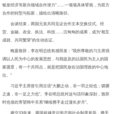
银发经济等新兴领域合作潜力”……一项项具体擘画，为双方
合作的转型与拓新，描绘出清晰路径。
会谈结束，两国元首共同见证合作文本交换仪式。经
贸、金融、农业、执法、科技……沉甸甸的成果，成为“相互
成就、共同繁荣”的生动佐证。
晚宴致辞，李在明总统有感而发：“我所尊敬的习主席强
调以人民为中心的发展思想，与我提及的以国民为主人的国
家愿景，有一个共同点，就是把国民放在治国理政的中心地
位。”
习近平主席曾引用古语“大鹏之动，非一羽之轻也；骐骥
之速，非一足之力也”。李在明总统对这句话印象深刻，致辞
时也借此寄望韩中关系“继续携手走过漫长岁月”。
建交33年来，两国超越意识形态和社会制度差异，携手