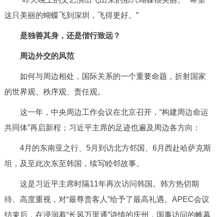
这只美丽的蝴蝶飞到深圳，飞得更好。”
是独善其身，还是偕行致远？
周边外交的风范
如何与周边相处，国际关系的一个重要命题，折射国家
的世界观、秩序观、责任观。
这一年，中央周边工作会议在北京召开，“构建周边命运
共同体”再启新程；习近平主席的足迹也遍及周边各方向：
4月的东南亚之行、5月到访北方邻国、6月西赴哈萨克斯
坦，及至此次东至韩国，续写睦邻故事。
这是习近平主席时隔11年再次访问韩国。韩方热切期
待、高度重视，对“最尊贵客人”给予了最高礼遇。APEC会议
结束后，在浸润着“长风万里通”诗情的庆州，国事访问的帷幕