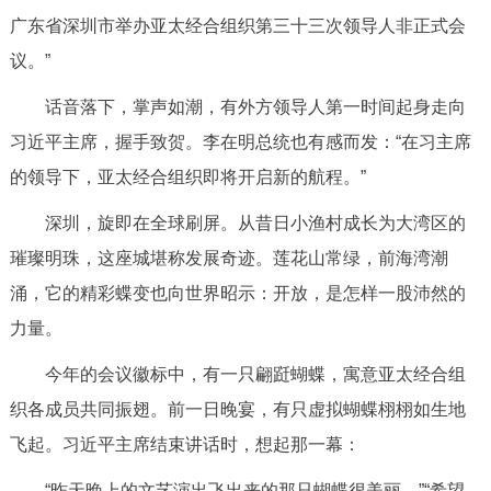
广东省深圳市举办亚太经合组织第三十三次领导人非正式会
议。”
话音落下，掌声如潮，有外方领导人第一时间起身走向
习近平主席，握手致贺。李在明总统也有感而发：“在习主席
的领导下，亚太经合组织即将开启新的航程。”
深圳，旋即在全球刷屏。从昔日小渔村成长为大湾区的
璀璨明珠，这座城堪称发展奇迹。莲花山常绿，前海湾潮
涌，它的精彩蝶变也向世界昭示：开放，是怎样一股沛然的
力量。
今年的会议徽标中，有一只翩跹蝴蝶，寓意亚太经合组
织各成员共同振翅。前一日晚宴，有只虚拟蝴蝶栩栩如生地
飞起。习近平主席结束讲话时，想起那一幕：
“昨天晚上的文艺演出飞出来的那只蝴蝶很美丽。”“希望