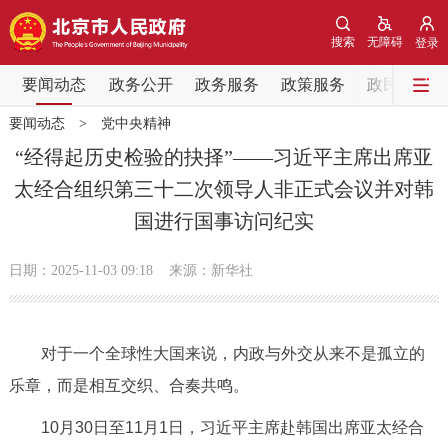
网站地图
搜索
无障碍
登录
要闻动态
要闻动态
政务公开
政务服务
政策服务
政民互动
要闻动态
>
党中央精神
党中央精神
国务院信息
中央部委动态
“经得起历史检验的抉择”——习近平主席出席亚
太经合组织第三十二次领导人非正式会议并对韩
北京要闻
会议信息
部门动态
国进行国事访问纪实
各区热点
日期：2025-11-03 09:18
来源：新华社
政务公开
对于一个全球性大国来说，内政与外交从来不是孤立的
市领导
机构职能
政策服务
乐章，而是相互交织、合奏共鸣。
政策兑现
政策解读
回应关切
10月30日至11月1日，习近平主席赴韩国出席亚太经合