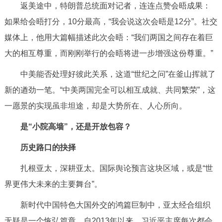
返美途中，特朗普总统面对记者，连连点赞会晤成果：
如果给会晤打分，10分最高，“我会说这次会晤是12分”。社交
媒体上，他用大篇幅描述此次会晤：“我们两国之间存在着巨
大的相互尊重，而刚刚举行的会晤将进一步增强这份尊重。”
中美能否处理好彼此关系，这道“世纪之问”在釜山挥就了
新的遒劲一笔。“中美两国完全可以相互成就、共同繁荣”，这
一愿景的实现虽非坦途，却是大势所在、人心所向。
是“小院高墙”，还是开放包容？
历史路口的抉择
扎根亚太，深耕亚太。国际舆论预言这块区域，或是“世
界更伟大未来的主要舞台”。
新时代中国特色大国外交的鸿篇巨制中，亚太经合组织
无疑是一个恢弘篇章。自2013年以来，习近平主席每次都会