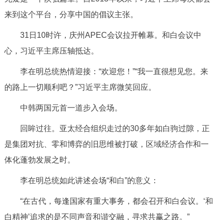
来到这个平台，分享中国的倡议主张。
31日10时许，庆州APEC会议拉开帷幕。和白会议中
心，习近平主席压轴抵达。
李在明总统热情迎接：“欢迎您！”“我一直很想见您。来
的路上一切顺利吧？”习近平主席微笑回应。
中韩两国元首一道步入会场。
回眸过往。亚太经合组织走过的30多年如白驹过隙，正
是集团对抗、零和博弈的旧思维被打破，区域经济合作和一
体化蓬勃发展之时。
李在明总统如此讲述会场“和白”的意义：
“在古代，每逢国家有重大事务，都会召开和白会议。‘和
白精神’追求的是不同声音和谐交融，寻求共赢之路。”