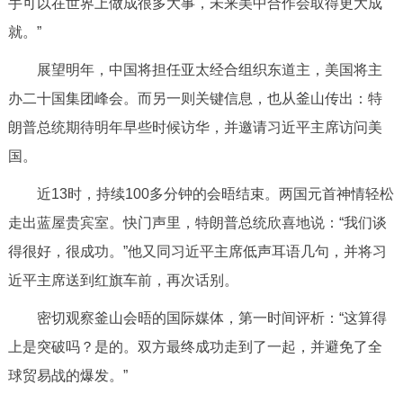
手可以在世界上做成很多大事，未来美中合作会取得更大成
就。”
展望明年，中国将担任亚太经合组织东道主，美国将主
办二十国集团峰会。而另一则关键信息，也从釜山传出：特
朗普总统期待明年早些时候访华，并邀请习近平主席访问美
国。
近13时，持续100多分钟的会晤结束。两国元首神情轻松
走出蓝屋贵宾室。快门声里，特朗普总统欣喜地说：“我们谈
得很好，很成功。”他又同习近平主席低声耳语几句，并将习
近平主席送到红旗车前，再次话别。
密切观察釜山会晤的国际媒体，第一时间评析：“这算得
上是突破吗？是的。双方最终成功走到了一起，并避免了全
球贸易战的爆发。”