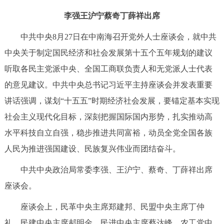
决策公开
专题公开
李强王沪宁蔡奇丁薛祥出席
中共中央8月27日在中南海召开党外人士座谈会，就中共
政务服务
中央关于制定国民经济和社会发展第十五个五年规划的建议
个人服务
法人服务
部门服务
听取各民主党派中央、全国工商联负责人和无党派人士代表
的意见建议。中共中央总书记习近平主持座谈会并发表重要
便民服务
利企服务
投资项目
讲话强调，谋划“十五五”时期经济社会发展，要锚定基本实现
社会主义现代化目标，深刻把握国际国内形势，扎实推动高
中介服务
阳光政务
水平科技自立自强，稳步推进共同富裕，动员全党全国各族
政民互动
人民为推进强国建设、民族复兴伟业而团结奋斗。
中共中央政治局常委李强、王沪宁、蔡奇、丁薛祥出席
12345网上接诉即办
我要咨询
我要建议
座谈会。
参与调查
在线访谈
图说互动
座谈会上，民革中央主席郑建邦、民盟中央主席丁仲
礼、民建中央主席郝明金、民进中央主席蔡达峰、农工党中