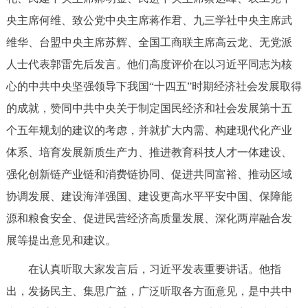
走进北京
央主席何维、致公党中央主席蒋作君、九三学社中央主席武
北京概况
十六区概览
人文北京
维华、台盟中央主席苏辉、全国工商联主席高云龙、无党派
人士代表郭雷先后发言。他们高度评价在以习近平同志为核
绿色北京
图说北京
视频北京
心的中共中央坚强领导下我国“十四五”时期经济社会发展取得
的成就，赞同中共中央关于制定国民经济和社会发展第十五
多语种
个五年规划的建议的考虑，并就扩大内需、构建现代化产业
ENGLISH
한국어
体系、培育发展新质生产力、推进教育科技人才一体建设、
日本語
强化创新链产业链和消费链协同、促进共同富裕、推动区域
DEUTSCH
FRANÇAIS
РУССКИЙ ЯЗЫК
协调发展、建设海洋强国、建设更高水平平安中国、保障能
源和粮食安全、促进民营经济高质量发展、深化两岸融合发
ESPAÑOL
العربية
PORTUGUÊS
展等提出意见和建议。
在认真听取大家发言后，习近平发表重要讲话。他指
ITALIANO
出，发扬民主、集思广益，广泛听取各方面意见，是中共中