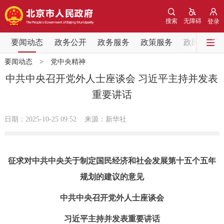
网站地图
搜索
无障碍
登录
要闻动态
要闻动态
政务公开
政务服务
政策服务
政民互动
要闻动态
>
党中央精神
党中央精神
国务院信息
中央部委动态
中共中央召开党外人士座谈会 习近平主持并发表
重要讲话
北京要闻
会议信息
部门动态
日期：2025-10-25 09:52
来源：新华社
各区热点
政务公开
征求对中共中央关于制定国民经济和社会发展第十五个五年
规划的建议的意见
市领导
机构职能
政策服务
中共中央召开党外人士座谈会
政策兑现
政策解读
回应关切
习近平主持并发表重要讲话