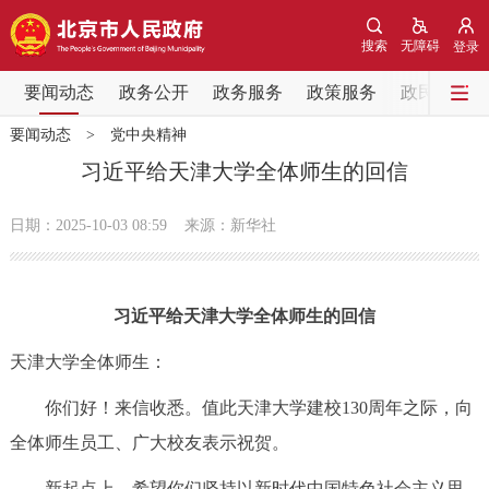
网站地图
搜索
无障碍
登录
要闻动态
要闻动态
政务公开
政务服务
政策服务
政民互动
要闻动态
>
党中央精神
党中央精神
国务院信息
中央部委动态
习近平给天津大学全体师生的回信
北京要闻
会议信息
部门动态
日期：2025-10-03 08:59
来源：新华社
各区热点
习近平给天津大学全体师生的回信
政务公开
天津大学全体师生：
市领导
机构职能
政策服务
你们好！来信收悉。值此天津大学建校130周年之际，向
全体师生员工、广大校友表示祝贺。
政策兑现
政策解读
回应关切
新起点上，希望你们坚持以新时代中国特色社会主义思