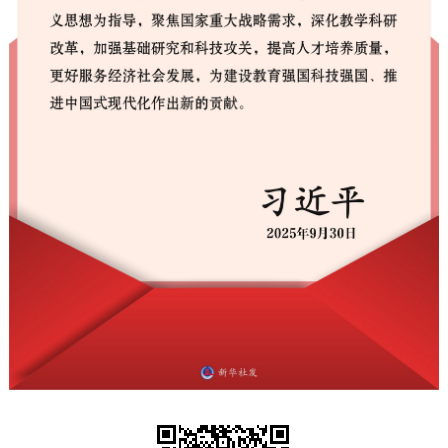
走进北京
北京概况
十六区概览
人文北京
绿色北京
图说北京
视频北京
多语种
ENGLISH
한국어
日本語
DEUTSCH
FRANÇAIS
РУССКИЙ ЯЗЫК
ESPAÑOL
العربية
PORTUGUÊS
ITALIANO