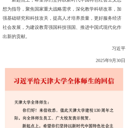
决策公开
专题公开
想为指导，聚焦国家重大战略需求，深化教学科研改革，加
强基础研究和科技攻关，提高人才培养质量，更好服务经济
政务服务
社会发展，为建设教育强国科技强国、推进中国式现代化作
个人服务
法人服务
部门服务
出新的贡献。
习近平
便民服务
利企服务
投资项目
2025年9月30日
中介服务
阳光政务
政民互动
12345网上接诉即办
我要咨询
我要建议
参与调查
在线访谈
图说互动