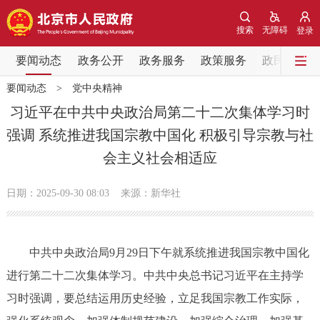
网站地图
搜索
无障碍
登录
要闻动态
要闻动态
政务公开
政务服务
政策服务
政民互动
要闻动态
>
党中央精神
党中央精神
国务院信息
中央部委动态
习近平在中共中央政治局第二十二次集体学习时
强调 系统推进我国宗教中国化 积极引导宗教与社
北京要闻
会议信息
部门动态
会主义社会相适应
各区热点
日期：2025-09-30 08:03
来源：新华社
政务公开
中共中央政治局9月29日下午就系统推进我国宗教中国化
市领导
机构职能
政策服务
进行第二十二次集体学习。中共中央总书记习近平在主持学
政策兑现
政策解读
回应关切
习时强调，要总结运用历史经验，立足我国宗教工作实际，