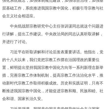
强化系统观念，加强体制规范建设，加强综合治理，加强基
决策公开
专题公开
层基础工作，系统推进我国宗教中国化，积极引导宗教与社
会主义社会相适应。
政务服务
中央统战部宗教研究中心主任张训谋同志就这个问题进
个人服务
法人服务
部门服务
行讲解，提出工作建议。中央政治局的同志认真听取讲解，
并进行了讨论。
便民服务
利企服务
投资项目
习近平在听取讲解和讨论后发表重要讲话。他指出，党
的十八大以来，我们党把宗教工作摆在治国理政的重要位
中介服务
阳光政务
置，鲜明提出坚持我国宗教中国化方向等一系列新理念新举
政民互动
措，完善宗教工作体制机制，提高宗教工作法治化水平，推
动新时代宗教工作取得积极成效。历史和实践证明，只有不
12345网上接诉即办
我要咨询
我要建议
断推进我国宗教中国化，才能促进宗教和顺、民族和睦、社
会和谐、国家长治久安。
参与调查
在线访谈
图说互动
习近平强调，我国是中国共产党领导的社会主义国家，