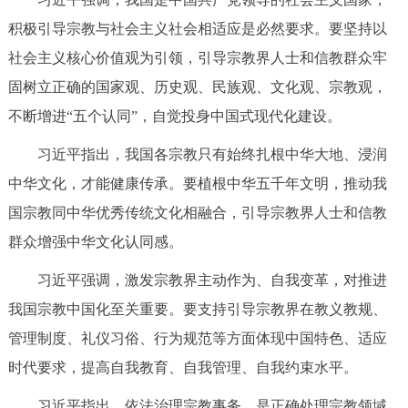
走进北京
积极引导宗教与社会主义社会相适应是必然要求。要坚持以
北京概况
十六区概览
人文北京
社会主义核心价值观为引领，引导宗教界人士和信教群众牢
固树立正确的国家观、历史观、民族观、文化观、宗教观，
绿色北京
图说北京
视频北京
不断增进“五个认同”，自觉投身中国式现代化建设。
习近平指出，我国各宗教只有始终扎根中华大地、浸润
多语种
中华文化，才能健康传承。要植根中华五千年文明，推动我
ENGLISH
한국어
日本語
国宗教同中华优秀传统文化相融合，引导宗教界人士和信教
群众增强中华文化认同感。
DEUTSCH
FRANÇAIS
РУССКИЙ ЯЗЫК
习近平强调，激发宗教界主动作为、自我变革，对推进
我国宗教中国化至关重要。要支持引导宗教界在教义教规、
ESPAÑOL
العربية
PORTUGUÊS
管理制度、礼仪习俗、行为规范等方面体现中国特色、适应
ITALIANO
时代要求，提高自我教育、自我管理、自我约束水平。
习近平指出，依法治理宗教事务，是正确处理宗教领域