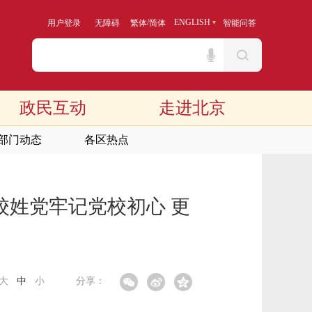
/
ENGLISH
用户登录
无障碍
繁体
简体
智能问答
政民互动
走进北京
部门动态
各区热点
校姓党牢记党校初心 更
大
中
小
分享：