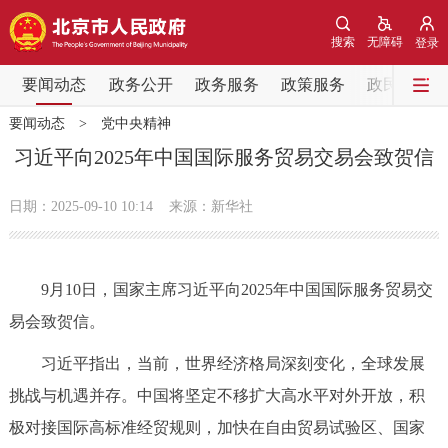
网站地图
搜索
无障碍
登录
要闻动态
要闻动态
政务公开
政务服务
政策服务
政民互动
要闻动态
>
党中央精神
党中央精神
国务院信息
中央部委动态
习近平向2025年中国国际服务贸易交易会致贺信
北京要闻
会议信息
部门动态
日期：2025-09-10 10:14
来源：新华社
各区热点
9月10日，国家主席习近平向2025年中国国际服务贸易交
政务公开
易会致贺信。
市领导
机构职能
政策服务
习近平指出，当前，世界经济格局深刻变化，全球发展
挑战与机遇并存。中国将坚定不移扩大高水平对外开放，积
政策兑现
政策解读
回应关切
极对接国际高标准经贸规则，加快在自由贸易试验区、国家