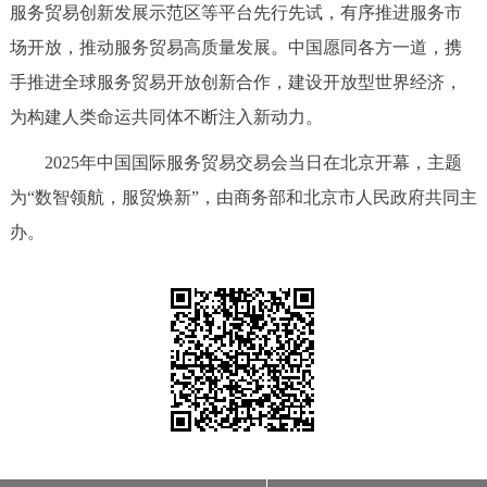
服务贸易创新发展示范区等平台先行先试，有序推进服务市
决策公开
专题公开
场开放，推动服务贸易高质量发展。中国愿同各方一道，携
政务服务
手推进全球服务贸易开放创新合作，建设开放型世界经济，
为构建人类命运共同体不断注入新动力。
个人服务
法人服务
部门服务
2025年中国国际服务贸易交易会当日在北京开幕，主题
为“数智领航，服贸焕新”，由商务部和北京市人民政府共同主
便民服务
利企服务
投资项目
办。
中介服务
阳光政务
政民互动
12345网上接诉即办
我要咨询
我要建议
参与调查
在线访谈
图说互动