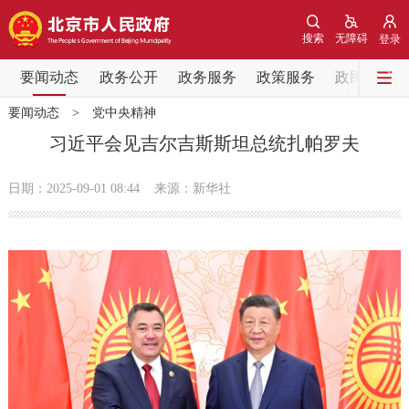
网站地图
搜索
无障碍
登录
要闻动态
要闻动态
政务公开
政务服务
政策服务
政民互动
要闻动态
>
党中央精神
党中央精神
国务院信息
中央部委动态
习近平会见吉尔吉斯斯坦总统扎帕罗夫
北京要闻
会议信息
部门动态
日期：2025-09-01 08:44
来源：新华社
各区热点
政务公开
市领导
机构职能
政策服务
政策兑现
政策解读
回应关切