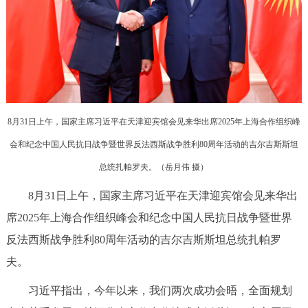
决策公开
专题公开
政务服务
个人服务
法人服务
部门服务
8月31日上午，国家主席习近平在天津迎宾馆会见来华出席2025年上海合作组织峰
便民服务
利企服务
投资项目
会和纪念中国人民抗日战争暨世界反法西斯战争胜利80周年活动的吉尔吉斯斯坦
总统扎帕罗夫。（
岳月伟 摄
）
中介服务
阳光政务
8月31日上午，国家主席习近平在天津迎宾馆会见来华出
政民互动
席2025年上海合作组织峰会和纪念中国人民抗日战争暨世界
12345网上接诉即办
我要咨询
我要建议
反法西斯战争胜利80周年活动的吉尔吉斯斯坦总统扎帕罗
夫。
参与调查
在线访谈
图说互动
习近平指出，今年以来，我们两次成功会晤，全面规划