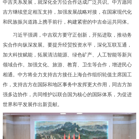
中吉关系发展，就深化全方位合作达成广泛共识。中方愿同
走进北京
吉方继续坚定相互支持，加强发展战略对接，在国家现代化
北京概况
十六区概览
人文北京
和民族振兴道路上携手前行，构建紧密的中吉命运共同体。
习近平强调，中吉双方要守正创新，开拓进取，推动务
绿色北京
图说北京
视频北京
实合作向纵深发展。要提升经贸投资水平，深化互联互通，
多语种
加大科技赋能，拓展清洁能源、绿色矿产、人工智能等新兴
领域合作。加强文化、旅游、教育、卫生等合作，增进民心
ENGLISH
한국어
日本語
相通。中方将全力支持吉方接任上海合作组织轮值主席国工
作，支持吉方在国际和地区事务中发挥更大作用，同吉方加
DEUTSCH
FRANÇAIS
РУССКИЙ ЯЗЫК
强多边协作，共同维护以联合国为核心的国际体系，为促进
世界和平发展作出新贡献。
ESPAÑOL
العربية
PORTUGUÊS
ITALIANO