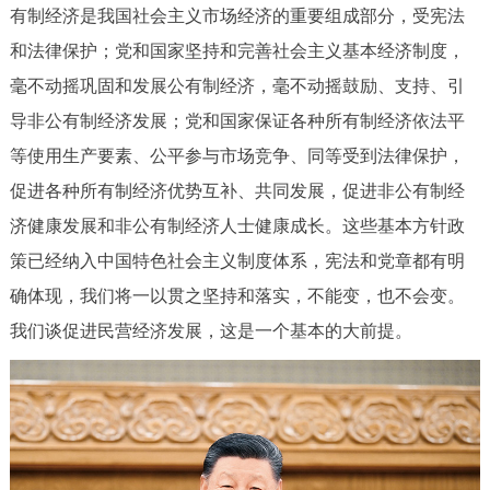
走进北京
有制经济是我国社会主义市场经济的重要组成部分，受宪法
和法律保护；党和国家坚持和完善社会主义基本经济制度，
北京概况
十六区概览
人文北京
毫不动摇巩固和发展公有制经济，毫不动摇鼓励、支持、引
导非公有制经济发展；党和国家保证各种所有制经济依法平
绿色北京
图说北京
视频北京
等使用生产要素、公平参与市场竞争、同等受到法律保护，
多语种
促进各种所有制经济优势互补、共同发展，促进非公有制经
济健康发展和非公有制经济人士健康成长。这些基本方针政
ENGLISH
한국어
日本語
策已经纳入中国特色社会主义制度体系，宪法和党章都有明
确体现，我们将一以贯之坚持和落实，不能变，也不会变。
DEUTSCH
FRANÇAIS
РУССКИЙ ЯЗЫК
我们谈促进民营经济发展，这是一个基本的大前提。
ESPAÑOL
العربية
PORTUGUÊS
ITALIANO