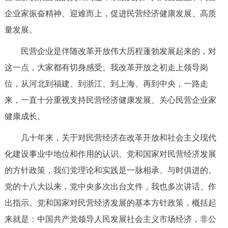
决策公开
专题公开
企业家振奋精神、迎难而上，促进民营经济健康发展、高质
量发展。
政务服务
民营企业是伴随改革开放伟大历程蓬勃发展起来的，对
个人服务
法人服务
部门服务
这一点，大家都有切身感受。我改革开放之初走上领导岗
位，从河北到福建、到浙江、到上海、再到中央，一路走
便民服务
利企服务
投资项目
来，一直十分重视支持民营经济健康发展、关心民营企业家
健康成长。
中介服务
阳光政务
几十年来，关于对民营经济在改革开放和社会主义现代
政民互动
化建设事业中地位和作用的认识、党和国家对民营经济发展
的方针政策，我们党理论和实践是一脉相承、与时俱进的。
12345网上接诉即办
我要咨询
我要建议
党的十八大以来，党中央多次出台文件，我也多次讲话、作
出指示。党和国家对民营经济发展的基本方针政策，概括起
参与调查
在线访谈
图说互动
来就是：中国共产党领导人民发展社会主义市场经济，非公