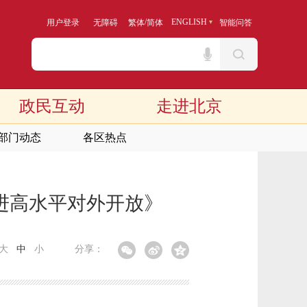
/
ENGLISH
用户登录
无障碍
繁体
简体
智能问答
政民互动
走进北京
部门动态
各区热点
进高水平对外开放》
大
中
小
分享：