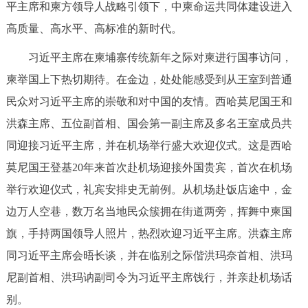
平主席和柬方领导人战略引领下，中柬命运共同体建设进入
高质量、高水平、高标准的新时代。
习近平主席在柬埔寨传统新年之际对柬进行国事访问，
柬举国上下热切期待。在金边，处处能感受到从王室到普通
民众对习近平主席的崇敬和对中国的友情。西哈莫尼国王和
洪森主席、五位副首相、国会第一副主席及多名王室成员共
同迎接习近平主席，并在机场举行盛大欢迎仪式。这是西哈
莫尼国王登基20年来首次赴机场迎接外国贵宾，首次在机场
举行欢迎仪式，礼宾安排史无前例。从机场赴饭店途中，金
边万人空巷，数万名当地民众簇拥在街道两旁，挥舞中柬国
旗，手持两国领导人照片，热烈欢迎习近平主席。洪森主席
同习近平主席会晤长谈，并在临别之际偕洪玛奈首相、洪玛
尼副首相、洪玛讷副司令为习近平主席饯行，并亲赴机场话
别。