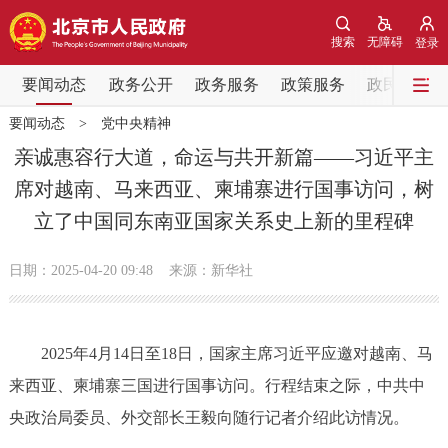
网站地图
搜索
无障碍
登录
要闻动态
要闻动态
政务公开
政务服务
政策服务
政民互动
要闻动态
>
党中央精神
党中央精神
国务院信息
中央部委动态
亲诚惠容行大道，命运与共开新篇——习近平主
席对越南、马来西亚、柬埔寨进行国事访问，树
北京要闻
会议信息
部门动态
立了中国同东南亚国家关系史上新的里程碑
各区热点
日期：2025-04-20 09:48
来源：新华社
政务公开
2025年4月14日至18日，国家主席习近平应邀对越南、马
市领导
机构职能
政策服务
来西亚、柬埔寨三国进行国事访问。行程结束之际，中共中
政策兑现
政策解读
回应关切
央政治局委员、外交部长王毅向随行记者介绍此访情况。