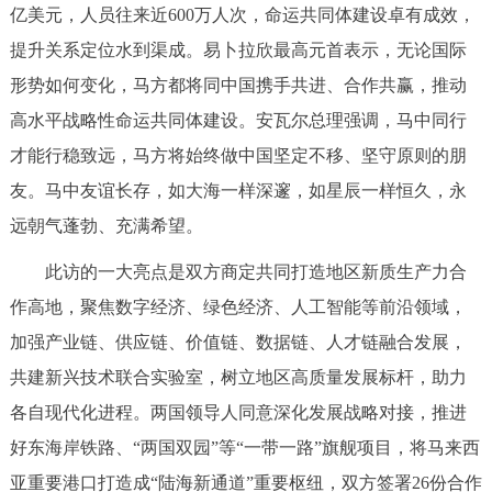
亿美元，人员往来近600万人次，命运共同体建设卓有成效，
提升关系定位水到渠成。易卜拉欣最高元首表示，无论国际
形势如何变化，马方都将同中国携手共进、合作共赢，推动
高水平战略性命运共同体建设。安瓦尔总理强调，马中同行
才能行稳致远，马方将始终做中国坚定不移、坚守原则的朋
友。马中友谊长存，如大海一样深邃，如星辰一样恒久，永
远朝气蓬勃、充满希望。
此访的一大亮点是双方商定共同打造地区新质生产力合
作高地，聚焦数字经济、绿色经济、人工智能等前沿领域，
加强产业链、供应链、价值链、数据链、人才链融合发展，
共建新兴技术联合实验室，树立地区高质量发展标杆，助力
各自现代化进程。两国领导人同意深化发展战略对接，推进
好东海岸铁路、“两国双园”等“一带一路”旗舰项目，将马来西
亚重要港口打造成“陆海新通道”重要枢纽，双方签署26份合作