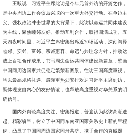
王毅说，习近平主席此访是今年元首外访的开篇之作，
决策公开
专题公开
是中央周边工作会议后采取的一次重大外交行动。在单边主
政务服务
义、强权政治冲击世界的大背景下，此访以命运共同体建设
为主线，聚焦睦邻友好、推动互利合作，取得圆满成功。五
个人服务
法人服务
部门服务
天四夜时间里，习近平主席密集出席近30场活动，深刻阐释
睦邻、安邻、富邻、亲诚惠容、命运与共理念方针，推动达
便民服务
利企服务
投资项目
成上百项合作成果，书写周边命运共同体建设新篇章，擘画
中国同周边国家共促稳定繁荣新图景。往访三国高度重视，
中介服务
阳光政务
均以最高规格礼遇、最隆重热烈安排欢迎习近平主席到访，
政民互动
既体现发自内心的友好情谊，也释放高度重视对华关系的明
确信号。
12345网上接诉即办
我要咨询
我要建议
国内外舆论高度关注、密集报道，普遍认为此访高潮迭
起、精彩纷呈，树立了中国同东南亚国家关系史上新的里程
参与调查
在线访谈
图说互动
碑，凸显了中国同周边国家同舟共济、携手合作的真诚愿