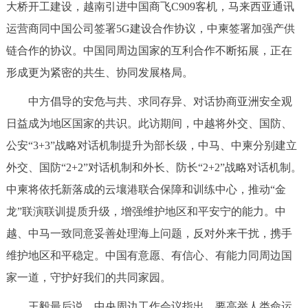
大桥开工建设，越南引进中国商飞C909客机，马来西亚通讯
运营商同中国公司签署5G建设合作协议，中柬签署加强产供
链合作的协议。中国同周边国家的互利合作不断拓展，正在
形成更为紧密的共生、协同发展格局。
中方倡导的安危与共、求同存异、对话协商亚洲安全观
日益成为地区国家的共识。此访期间，中越将外交、国防、
公安“3+3”战略对话机制提升为部长级，中马、中柬分别建立
外交、国防“2+2”对话机制和外长、防长“2+2”战略对话机制。
中柬将依托新落成的云壤港联合保障和训练中心，推动“金
龙”联演联训提质升级，增强维护地区和平安宁的能力。中
越、中马一致同意妥善处理海上问题，反对外来干扰，携手
维护地区和平稳定。中国有意愿、有信心、有能力同周边国
家一道，守护好我们的共同家园。
王毅最后说，中央周边工作会议指出，要高举人类命运