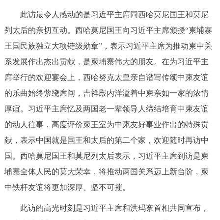
此访最令人感动的是习近平主席同西哈莫尼国王和莫尼
列太后的亲切互动。西哈莫尼国王向习近平主席颁授“柬埔寨
王国民族独立大项链级勋章”，表示习近平主席为推动柬中关
系发展作出杰出贡献，是柬埔寨伟大的朋友。在为习近平主
席举行的欢迎宴会上，西哈努克太皇亲自谱写传颂中柬友谊
的乐曲始终萦绕席间，吉祥殿内洋溢着中柬亲如一家的浓情
厚谊。习近平主席忆及两国老一辈领导人缔结培育中柬友谊
的动人往事，高度评价柬王室为中柬友好事业作出的特殊贡
献，表示中国就是国王和太后的第二个家，欢迎随时再访中
国。西哈莫尼国王和莫尼列太后表示，习近平主席到访是柬
埔寨全体人民的莫大荣幸，将推动两国关系迈上新台阶，柬
中铁杆友谊将更加深厚、坚不可摧。
此访的高光时刻是习近平主席和洪玛奈首相共同宣布，