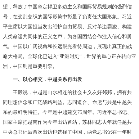
走进北京
望，释放了中国坚定捍卫多边主义和国际贸易规则的强烈信
号，在变乱交织的国际形势中彰显了负责任大国形象。习近
北京概况
十六区概览
人文北京
平主席以大国担当发出维护自由贸易、反对单边霸凌、构建
人类命运共同体的正义之声，为各国团结合作注入信心和勇
绿色北京
图说北京
视频北京
气。中国以广阔视角和长远眼光看待周边，展现出真正的战
多语种
略大格局。全球化已进入“亚洲时刻”，世界的重心正在转向亚
洲，中国则是重要引擎。
ENGLISH
한국어
日本語
一、以心相交，中越关系再出发
DEUTSCH
FRANÇAIS
РУССКИЙ ЯЗЫК
王毅说，中越是山水相连的社会主义友好邻邦，拥有共
同理想信念和广泛战略利益。志同道合、命运与共是中越关
ESPAÑOL
العربية
PORTUGUÊS
系的最鲜明特征。今年是中越建交75周年。习近平总书记、
国家主席把越南作为今年出访首站，苏林同志去年就任越共
ITALIANO
中央总书记后首次出访也选择了中国，两党总书记在一年时