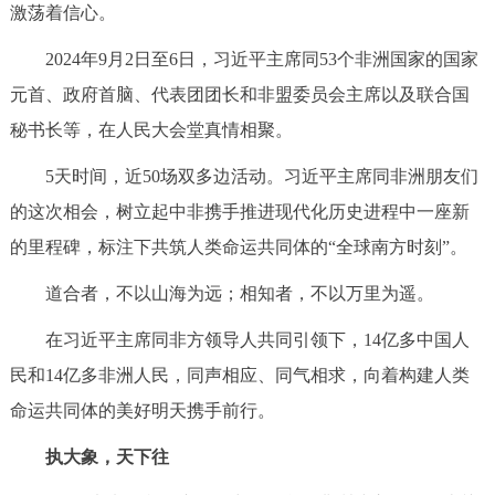
激荡着信心。
决策公开
专题公开
2024年9月2日至6日，习近平主席同53个非洲国家的国家
政务服务
元首、政府首脑、代表团团长和非盟委员会主席以及联合国
秘书长等，在人民大会堂真情相聚。
个人服务
法人服务
部门服务
5天时间，近50场双多边活动。习近平主席同非洲朋友们
便民服务
利企服务
投资项目
的这次相会，树立起中非携手推进现代化历史进程中一座新
的里程碑，标注下共筑人类命运共同体的“全球南方时刻”。
中介服务
阳光政务
道合者，不以山海为远；相知者，不以万里为遥。
政民互动
在习近平主席同非方领导人共同引领下，14亿多中国人
民和14亿多非洲人民，同声相应、同气相求，向着构建人类
12345网上接诉即办
我要咨询
我要建议
命运共同体的美好明天携手前行。
参与调查
在线访谈
图说互动
执大象，天下往