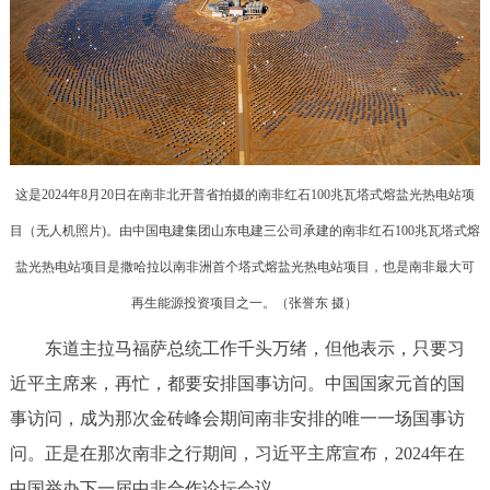
这是2024年8月20日在南非北开普省拍摄的南非红石100兆瓦塔式熔盐光热电站项
目（无人机照片)。由中国电建集团山东电建三公司承建的南非红石100兆瓦塔式熔
盐光热电站项目是撒哈拉以南非洲首个塔式熔盐光热电站项目，也是南非最大可
再生能源投资项目之一。（张誉东 摄）
东道主拉马福萨总统工作千头万绪，但他表示，只要习
近平主席来，再忙，都要安排国事访问。中国国家元首的国
事访问，成为那次金砖峰会期间南非安排的唯一一场国事访
问。正是在那次南非之行期间，习近平主席宣布，2024年在
中国举办下一届中非合作论坛会议。