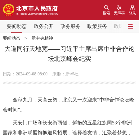
网站地图
搜索
无障碍
登录
要闻动态
要闻动态
政务公开
政务服务
政策服务
政民互动
要闻动态
>
党中央精神
党中央精神
国务院信息
中央部委动态
大道同行天地宽——习近平主席出席中非合作论
坛北京峰会纪实
北京要闻
会议信息
部门动态
日期：2024-09-08 08:00
来源：新华社
各区热点
政务公开
金秋九月，天高云阔，北京又一次迎来“中非合作论坛峰
会时间”。
市领导
机构职能
政策服务
天安门广场和长安街两侧，鲜艳的五星红旗同53个非洲
政策兑现
政策解读
回应关切
国家和非洲联盟旗帜迎风招展，诠释着友情，汇聚着梦想，