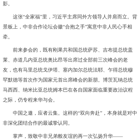
影。
这张“全家福”里，习近平主席同外方领导人并肩而立。背
景板上，中非合作论坛会徽“合抱之手”寓意中非人民心手相
牵。
前来参会的，既有刚果共和国总统萨苏、吉布提总统盖
莱、赤道几内亚总统奥比昂等出席过全部前三次峰会的老
友，也有马里总统戈伊塔、塞内加尔总统法耶、乍得总统穆
罕默德等首次作为国家元首出席峰会的新朋。博茨瓦纳总统
马西西、纳米比亚总统姆本巴在各自国家面临重要政治议程
之际，仍专程来华与会。
中国之邀，应者云集。这样的“双向奔赴”，本身就是对中
非深化团结合作的最诚挚认同。
掌声，致敬中非兄弟般友谊的再一次弘扬升华——