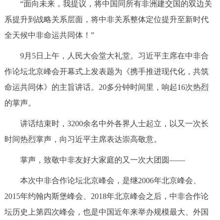
“面向未来，我提议，将中国同所有非洲建交国的双边关
走进北京
系提升到战略关系层面，将中非关系整体定位提升至新时代
北京概况
十六区概览
人文北京
全天候中非命运共同体！”
9月5日上午，人民大会堂大礼堂。习近平主席在中非合
绿色北京
图说北京
视频北京
作论坛北京峰会开幕式上发表题为《携手推进现代化，共筑
多语种
命运共同体》的主旨讲话。20多分钟时间里，响起16次热烈
的掌声。
ENGLISH
한국어
日本語
讲话结束时，3200余名中外各界人士起立，以又一次长
DEUTSCH
FRANÇAIS
РУССКИЙ ЯЗЫК
时间热烈掌声，向习近平主席表达崇高敬意。
掌声，致敬中非友好大家庭的又一次大团圆——
ESPAÑOL
العربية
PORTUGUÊS
本次中非合作论坛北京峰会，是继2006年北京峰会、
ITALIANO
2015年约翰内斯堡峰会、2018年北京峰会之后，中非合作论
坛历史上第四次峰会，也是中国近年来举办规模最大、外国