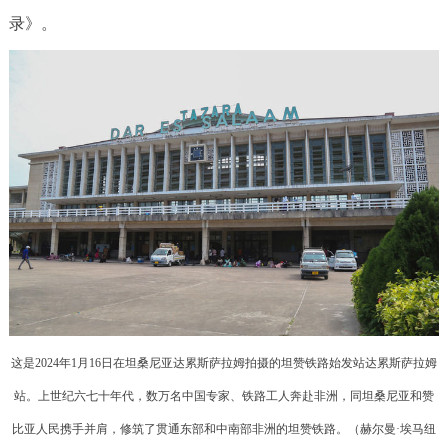
录》。
这是2024年1月16日在坦桑尼亚达累斯萨拉姆拍摄的坦赞铁路始发站达累斯萨拉姆
站。上世纪六七十年代，数万名中国专家、铁路工人奔赴非洲，同坦桑尼亚和赞
比亚人民携手并肩，修筑了贯通东部和中南部非洲的坦赞铁路。（赫尔曼·埃马纽