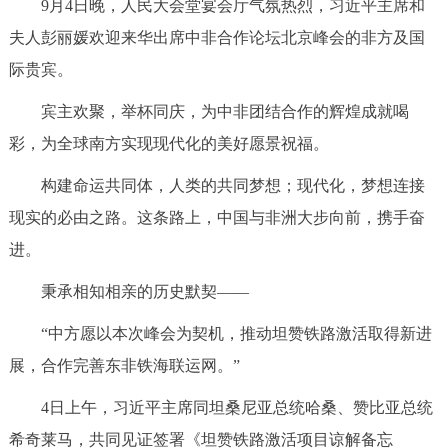
9月4日晚，人民大会堂宴会厅气氛热烈，习近平主席和
夫人彭丽媛欢迎来华出席中非合作论坛北京峰会的非方及国
际贵宾。
宾主欢聚，举杯同庆，为中非团结合作的辉煌成就喝
彩，为全球南方实现现代化的美好愿景祝福。
构建命运共同体，人类的共同梦想；现代化，梦想连接
现实的必由之路。这条路上，中国与非洲大步向前，携手奋
进。
秉承相知相亲的历史默契——
“中方愿以本次峰会为契机，推动坦赞铁路激活取得新进
展，合作完善东非铁海联运网。”
4日上午，习近平主席同坦桑尼亚总统哈桑、赞比亚总统
希奇莱马，共同见证签署《坦赞铁路激活项目谅解备忘