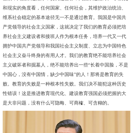
决策公开
专题公开
和现实的角度看，任何国家、任何社会，其维护政治统治、
维系社会稳定的基本途径无一不是通过教育。我国是中国共
政务服务
产党领导的社会主义国家，这就决定了我们的教育必须把培
养社会主义建设者和接班人作为根本任务，培养一代又一代
个人服务
法人服务
部门服务
拥护中国共产党领导和我国社会主义制度、立志为中国特色
便民服务
利企服务
投资项目
社会主义奋斗终身的有用人才。我们的教育绝不能培养社会
主义破坏者和掘墓人，绝不能培养出一些“长着中国脸，不是
中介服务
阳光政务
中国心，没有中国情，缺少中国味”的人！那将是教育的失
败。教育的失败是一种根本性失败。我们决不能犯这种历史
政民互动
性错误！这是推进教育现代化、建设教育强国必须把握的大
是大非问题，没有什么可隐晦、可商榷、可含糊的。
12345网上接诉即办
我要咨询
我要建议
参与调查
在线访谈
图说互动