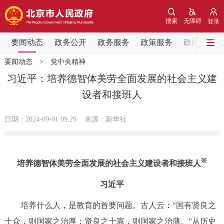
网站地图
搜索
无障碍
登录
要闻动态
要闻动态
政务公开
政务服务
政策服务
政民互动
要闻动态
>
党中央精神
党中央精神
国务院信息
中央部委动态
习近平：培养德智体美劳全面发展的社会主义建
设者和接班人
北京要闻
会议信息
部门动态
日期：2024-09-01 09:29
来源：新华社
各区热点
政务公开
※
培养德智体美劳全面发展的社会主义建设者和接班人
市领导
机构职能
政策服务
习近平
培养什么人，是教育的首要问题。古人云：“国有贤良之
政策兑现
政策解读
回应关切
士众，则国家之治厚；贤良之士寡，则国家之治薄。”从历史