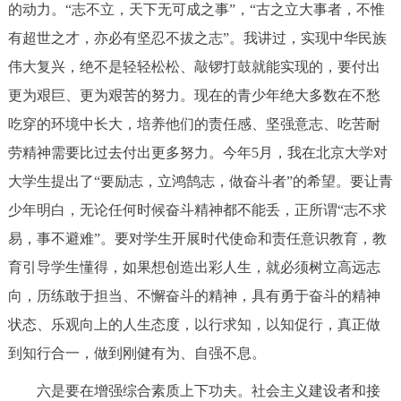
的动力。“志不立，天下无可成之事”，“古之立大事者，不惟
有超世之才，亦必有坚忍不拔之志”。我讲过，实现中华民族
伟大复兴，绝不是轻轻松松、敲锣打鼓就能实现的，要付出
更为艰巨、更为艰苦的努力。现在的青少年绝大多数在不愁
吃穿的环境中长大，培养他们的责任感、坚强意志、吃苦耐
劳精神需要比过去付出更多努力。今年5月，我在北京大学对
大学生提出了“要励志，立鸿鹄志，做奋斗者”的希望。要让青
少年明白，无论任何时候奋斗精神都不能丢，正所谓“志不求
易，事不避难”。要对学生开展时代使命和责任意识教育，教
育引导学生懂得，如果想创造出彩人生，就必须树立高远志
向，历练敢于担当、不懈奋斗的精神，具有勇于奋斗的精神
状态、乐观向上的人生态度，以行求知，以知促行，真正做
到知行合一，做到刚健有为、自强不息。
六是要在增强综合素质上下功夫。社会主义建设者和接