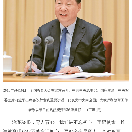
走进北京
北京概况
十六区概览
人文北京
绿色北京
图说北京
视频北京
多语种
ENGLISH
한국어
日本語
DEUTSCH
FRANÇAIS
РУССКИЙ ЯЗЫК
2018年9月10日，全国教育大会在北京召开。中共中央总书记、国家主席、中央军
ESPAÑOL
العربية
PORTUGUÊS
委主席习近平出席会议并发表重要讲话，代表党中央向全国广大教师和教育工作
者致以节日的热烈祝贺和诚挚问候。（
王晔 摄
）
ITALIANO
浇花浇根，育人育心。我们讲不忘初心、牢记使命，推
进教育现代化不能忘记初心，要健全全员育人、全过程育