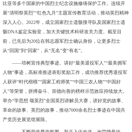
比亚等多个国家的中国烈士纪念设施修缮保护工作。连续开
展“清明祭英烈”“红色九月”主题宣传教育活动，推动英烈精神
深入人心。2022年，成立国家烈士遗骸搜寻队及国家烈士遗
骸DNA鉴定实验室，加大关键技术科研攻关力度。截至目
前，已先后为20位在韩志愿军烈士确认身份，让更多烈士
从“回国”到“回家”，从“无名”变“有名”。
——培树宣传典型事迹。讲好“最美退役军人”“最美拥军
人物”事迹，高标准推进表彰奖励工作，成功推荐优秀退役军
人获评“时代楷模”“国家工程师奖”“中国三农人物”“中国好
人”等荣誉，拼搏奋斗、崇德向善的榜样示范效应持续放大。
举办“学思想 颂英烈”全国英烈讲解员大赛，讲好党的故事、
革命的故事、英烈的故事，推动7000余名烈士事迹在中国共
产党历史展览馆展陈。
——不断营造尊崇氛围。新兵入伍欢送、光荣牌悬挂、