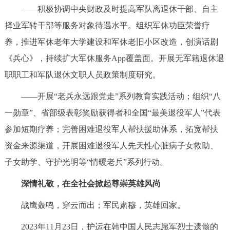
——积极协调中央财政及时提高军队离退休干部、自主
择业军转干部等服务对象待遇水平。组织军休功臣荣誉疗
养，推进军休老年大学建设和军休老旧小区改造，创演话剧
《兵心》，持续扩大军休服务App覆盖面。开展无军籍退休退
职职工和军队退休文职人员政策制度研究。
——开展“老兵永远跟党走”系列教育实践活动；组织“八
一勋章”、省部级表彰奖励获得者和全国“最美退役军人”代表
参加短期疗养；完善困难退役军人帮扶援助体系，拓宽帮扶
资金来源渠道，开展困难退役军人先天性心脏病子女救助、
子女助学、守护光明等“情暖老兵”系列行动。
深情礼敬，在全社会掀起尊崇英雄风尚
战鹰轰鸣，穿云而出；军民肃穆，英雄回家。
2023年11月23日，护运在韩中国人民志愿军烈士遗骸的