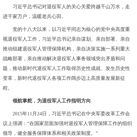
习近平总书记对退役军人的关心关爱跨越千山万水，走
决策公开
专题公开
进千家万户，温暖老兵心田。
政务服务
党的十八大以来，以习近平同志为核心的党中央高度重
个人服务
法人服务
部门服务
视退役军人工作，习近平总书记亲自谋划、亲自部署、亲自
推动组建退役军人管理保障机构，亲自决策实施一系列重大
便民服务
利企服务
投资项目
战略部署，亲自推动解决退役军人事务领域突出矛盾和问
题，推动新时代退役军人工作取得历史性成就、发生历史性
中介服务
阳光政务
变革，新时代退役军人各项工作阔步迈上高质量发展新征
程。
政民互动
领航掌舵，为退役军人工作指明方向
12345网上接诉即办
我要咨询
我要建议
2015年11月24日，习近平总书记在中央军委改革工作会
议上强调：“在国家层面加强对退役军人管理保障工作的组织
参与调查
在线访谈
图说互动
领导，健全服务保障体系和相关政策制度。”