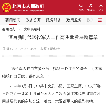
网站地图
搜索
无障碍
登录
要闻动态
要闻动态
政务公开
政务服务
政策服务
政民互动
要闻动态
>
党中央精神
党中央精神
国务院信息
中央部委动态
谱写新时代退役军人工作高质量发展新篇章
北京要闻
会议信息
部门动态
日期：2024-07-29 08:03
来源：新华社
各区热点
“退伍军人在自主择业后，找到一条适合的路子，为国家
政务公开
继续作出贡献，很有意义。”
市领导
机构职能
政策服务
2024年3月5日，中共中央总书记、国家主席、中央军委
主席习近平参加十四届全国人大二次会议江苏代表团审议时
政策兑现
政策解读
回应关切
同基层代表的亲切交流，引发广大退役军人的强烈共鸣。