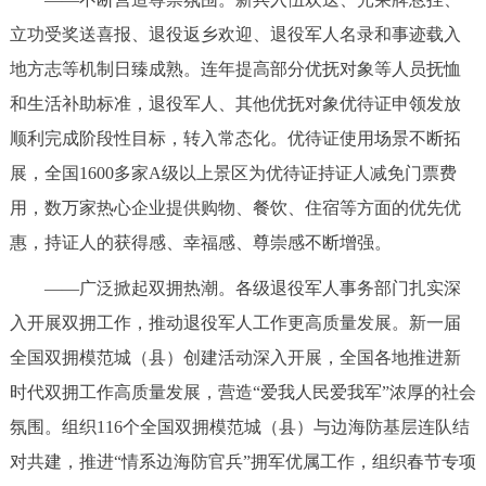
立功受奖送喜报、退役返乡欢迎、退役军人名录和事迹载入
地方志等机制日臻成熟。连年提高部分优抚对象等人员抚恤
和生活补助标准，退役军人、其他优抚对象优待证申领发放
顺利完成阶段性目标，转入常态化。优待证使用场景不断拓
展，全国1600多家A级以上景区为优待证持证人减免门票费
用，数万家热心企业提供购物、餐饮、住宿等方面的优先优
惠，持证人的获得感、幸福感、尊崇感不断增强。
——广泛掀起双拥热潮。各级退役军人事务部门扎实深
入开展双拥工作，推动退役军人工作更高质量发展。新一届
全国双拥模范城（县）创建活动深入开展，全国各地推进新
时代双拥工作高质量发展，营造“爱我人民爱我军”浓厚的社会
氛围。组织116个全国双拥模范城（县）与边海防基层连队结
对共建，推进“情系边海防官兵”拥军优属工作，组织春节专项