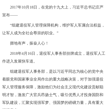
走进北京
2017年10月18日，在党的十九大上，习近平总书记庄严
北京概况
十六区概览
人文北京
宣布——
“组建退役军人管理保障机构，维护军人军属合法权益，
绿色北京
图说北京
视频北京
让军人成为全社会尊崇的职业。”
多语种
掷地有声，振奋人心！
2018年4月16日，退役军人事务部挂牌成立，退役军人工
ENGLISH
한국어
日本語
作进入发展快车道。
DEUTSCH
FRANÇAIS
РУССКИЙ ЯЗЫК
组建退役军人事务部，是以习近平同志为核心的党中央
着眼党和国家事业全局作出的重大战略决策，对于加强退役
ESPAÑOL
العربية
PORTUGUÊS
军人管理服务保障，激励他们为社会主义现代化建设贡献聪
明才智，激发广大官兵昂扬士气，吸引优秀人才投身国防和
ITALIANO
军队建设，汇聚实现强军梦、强国梦的磅礴力量，具有重大