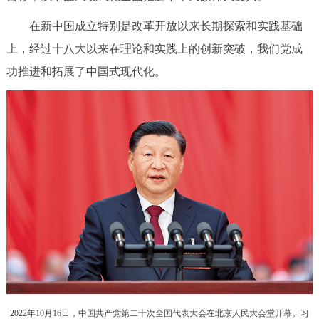
决策公开
专题公开
在新中国成立特别是改革开放以来长期探索和实践基础
上，经过十八大以来在理论和实践上的创新突破，我们党成
政务服务
功推进和拓展了中国式现代化。
个人服务
法人服务
部门服务
便民服务
利企服务
投资项目
中介服务
阳光政务
政民互动
12345网上接诉即办
我要咨询
我要建议
参与调查
在线访谈
图说互动
2022年10月16日，中国共产党第二十次全国代表大会在北京人民大会堂开幕。习