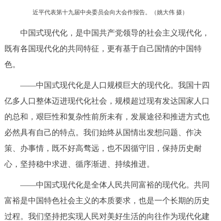
走进北京
近平代表第十九届中央委员会向大会作报告。（
姚大伟 摄
）
北京概况
十六区概览
人文北京
中国式现代化，是中国共产党领导的社会主义现代化，
既有各国现代化的共同特征，更有基于自己国情的中国特
绿色北京
图说北京
视频北京
色。
多语种
——中国式现代化是人口规模巨大的现代化。我国十四
亿多人口整体迈进现代化社会，规模超过现有发达国家人口
ENGLISH
한국어
日本語
的总和，艰巨性和复杂性前所未有，发展途径和推进方式也
必然具有自己的特点。我们始终从国情出发想问题、作决
DEUTSCH
FRANÇAIS
РУССКИЙ ЯЗЫК
策、办事情，既不好高骛远，也不因循守旧，保持历史耐
心，坚持稳中求进、循序渐进、持续推进。
ESPAÑOL
العربية
PORTUGUÊS
——中国式现代化是全体人民共同富裕的现代化。共同
ITALIANO
富裕是中国特色社会主义的本质要求，也是一个长期的历史
过程。我们坚持把实现人民对美好生活的向往作为现代化建