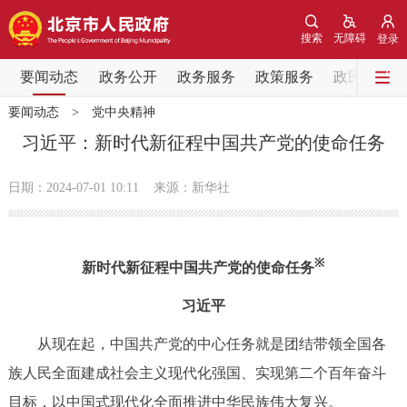
网站地图
搜索
无障碍
登录
要闻动态
要闻动态
政务公开
政务服务
政策服务
政民互动
要闻动态
>
党中央精神
党中央精神
国务院信息
中央部委动态
习近平：新时代新征程中国共产党的使命任务
北京要闻
会议信息
部门动态
日期：2024-07-01 10:11
来源：新华社
各区热点
※
新时代新征程中国共产党的使命任务
政务公开
习近平
市领导
机构职能
政策服务
从现在起，中国共产党的中心任务就是团结带领全国各
族人民全面建成社会主义现代化强国、实现第二个百年奋斗
政策兑现
政策解读
回应关切
目标，以中国式现代化全面推进中华民族伟大复兴。