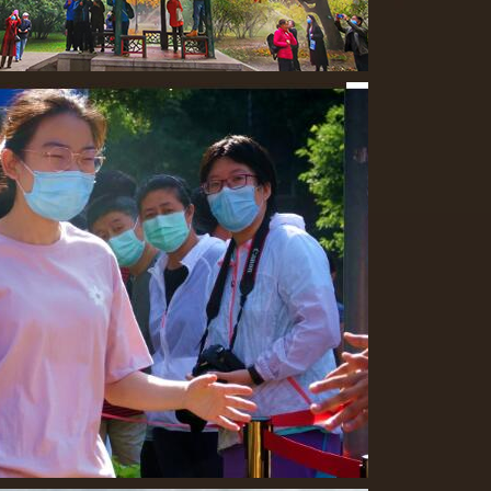
京秋韵赏析