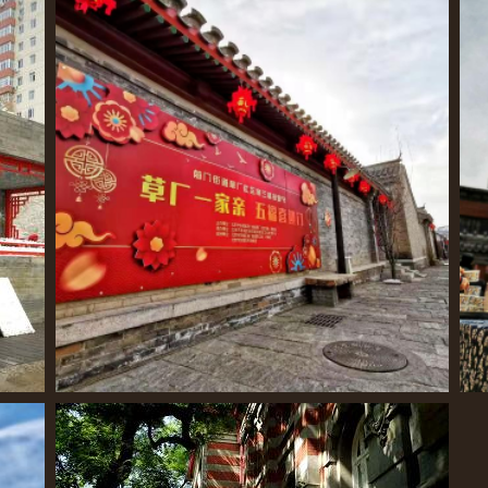
北京秋意正浓
高
京城街巷张灯结彩 欢欢喜喜迎新春
东