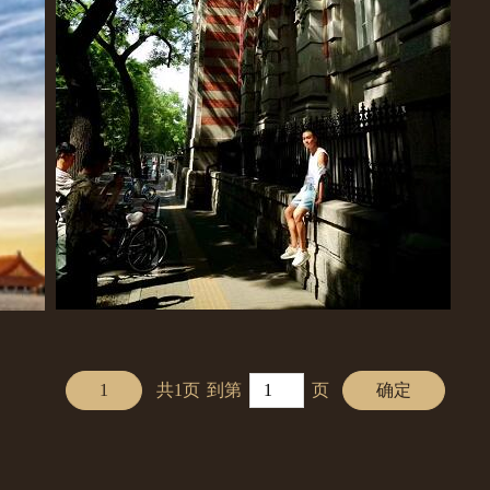
寻找旧时光
1
共1页
到第
页
确定