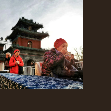
考顺利 金榜题名
岳庙过腊八节