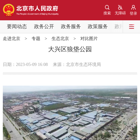
网站地图
搜索
无障碍
登录
要闻动态
要闻动态
政务公开
政务服务
政策服务
政民互动
走进北京
>
专题
>
生态北京
>
对比图片
党中央精神
国务院信息
中央部委动态
大兴区狼垡公园
北京要闻
会议信息
部门动态
日期：2023-05-09 16:08
来源：北京市生态环境局
各区热点
政务公开
市领导
机构职能
政策服务
政策兑现
政策解读
回应关切