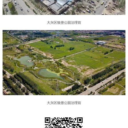
决策公开
专题公开
政务服务
大兴区狼垡公园治理前
个人服务
法人服务
部门服务
便民服务
利企服务
投资项目
中介服务
阳光政务
政民互动
12345网上接诉即办
我要咨询
我要建议
大兴区狼垡公园治理前
参与调查
在线访谈
图说互动