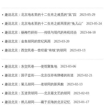
走进北京
北京概况
十六区概览
人文北京
趣说北京：北京地名里的十二生肖之难觅的“鼠”踪
2023-05-29
趣说北京：北京地名里的十二生肖之邮局里的“兔儿山”
2023-05-24
绿色北京
图说北京
视频北京
趣说北京：杨梅竹斜街——传统与现代的有机结合
2023-04-18
多语种
趣说北京：金鱼胡同的世纪风雨
2023-03-20
趣说北京：西交民巷—曾经最“有钱”的胡同
2023-03-13
ENGLISH
한국어
日本語
DEUTSCH
FRANÇAIS
РУССКИЙ ЯЗЫК
趣说北京：东交民巷——使馆聚集地
2023-03-06
趣说北京：国子监街——北京仅存有牌楼的街道
2023-02-21
ESPAÑOL
العربية
PORTUGUÊS
趣说北京：菊儿胡同——老胡同的新风貌
2023-02-13
趣说北京：五道营胡同——北京最文艺的胡同
2023-02-03
ITALIANO
趣说北京：鸦儿胡同——藏于后海的北京记忆
2023-01-17