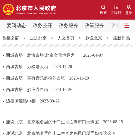
网站地图
搜索
无障碍
登录
要闻动态
要闻动态
政务公开
政务服务
政策服务
政民互动
首都之窗
>
走进北京
>
人文首页
>
趣说北京
>
最新作品
党中央精神
国务院信息
中央部委动态
西城古塔：北海白塔 北京文化地标之一
2025-04-07
北京要闻
会议信息
部门动态
西城古塔：万松老人塔
2023-11-20
各区热点
西城古塔：富有音乐韵律的古塔
2023-11-20
西城古塔：妙应寺白塔
2023-10-26
政务公开
追根溯源话中都
2023-09-22
市领导
机构职能
政策服务
趣说北京：北京地名里的十二生肖之珠市口无珠宝
2023-08-15
政策兑现
政策解读
回应关切
趣说北京：北京地名里的十二生肖之狗尾巴胡同如今这么叫