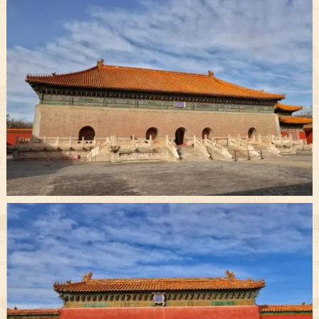
决策公开
专题公开
政务服务
个人服务
法人服务
部门服务
便民服务
利企服务
投资项目
中介服务
阳光政务
政民互动
12345网上接诉即办
我要咨询
我要建议
参与调查
在线访谈
图说互动