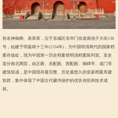
走进北京
北京概况
十六区概览
人文北京
绿色北京
图说北京
视频北京
初名神御阁、表章库，位于东城区东华门街道南池子大街136
多语种
号，始建于明嘉靖十三年(1534年)，为中国明清两代的国家档
案存放处，现为中国第一历史档案馆明清档案陈列室。皇史
ENGLISH
한국어
日本語
宬分南北两院，由正殿、东配殿、西配殿、御碑亭、成门等
建筑组成，是中国现存最完整、历史最悠久的皇家档案库建
DEUTSCH
FRANÇAIS
РУССКИЙ ЯЗЫК
筑群，集中体现了中国古代藏书保护的优良传统和技术成
就。
ESPAÑOL
العربية
PORTUGUÊS
ITALIANO