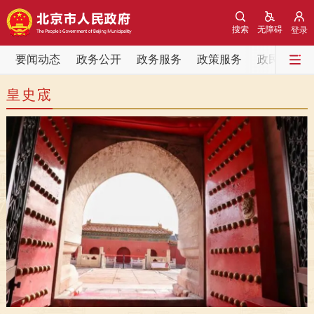
网站地图
搜索
无障碍
登录
要闻动态
要闻动态
政务公开
政务服务
政策服务
政民互动
皇史宬
党中央精神
国务院信息
中央部委动态
北京要闻
会议信息
部门动态
各区热点
政务公开
市领导
机构职能
政策服务
政策兑现
政策解读
回应关切