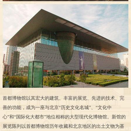
决策公开
专题公开
政务服务
个人服务
法人服务
部门服务
便民服务
利企服务
投资项目
中介服务
阳光政务
政民互动
首都博物馆以其宏大的建筑、丰富的展览、先进的技术、完
12345网上接诉即办
我要咨询
我要建议
善的功能，成为一座与北京“历史文化名城”、“文化中
心”和“国际化大都市”地位相称的大型现代化博物馆。新馆的
参与调查
在线访谈
图说互动
展览陈列以首都博物馆历年收藏和北京地区的出土文物为基