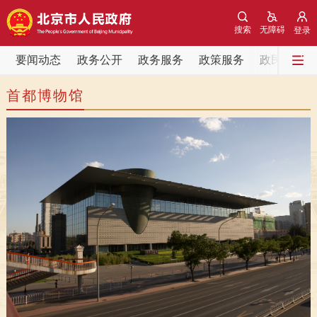
网站地图
搜索
无障碍
登录
要闻动态
要闻动态
政务公开
政务服务
政策服务
政民互动
首都博物馆
党中央精神
国务院信息
中央部委动态
北京要闻
会议信息
部门动态
各区热点
政务公开
市领导
机构职能
政策服务
政策兑现
政策解读
回应关切