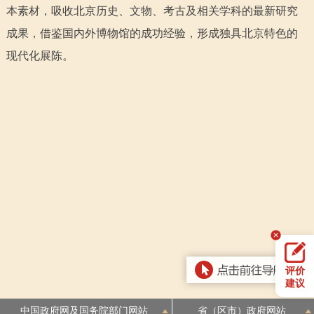
走进北京
本素材，吸收北京历史、文物、考古及相关学科的最新研究
成果，借鉴国内外博物馆的成功经验，形成独具北京特色的
北京概况
十六区概览
人文北京
现代化展陈。
绿色北京
图说北京
视频北京
多语种
ENGLISH
한국어
日本語
DEUTSCH
FRANÇAIS
РУССКИЙ ЯЗЫК
ESPAÑOL
العربية
PORTUGUÊS
评价
ITALIANO
建议
中国政府网及国务院部门网站
省（区市）政府网站