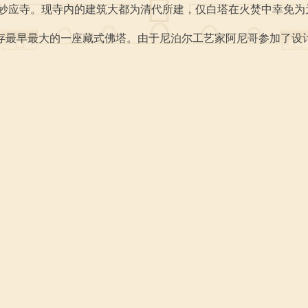
建，改称妙应寺。现寺内的建筑大都为清代所建，仅白塔在火焚中幸免为
存最早最大的一座藏式佛塔。由于尼泊尔工艺家阿尼哥参加了设