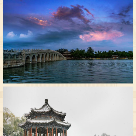
决策公开
专题公开
政务服务
个人服务
法人服务
部门服务
便民服务
利企服务
投资项目
中介服务
阳光政务
政民互动
12345网上接诉即办
我要咨询
我要建议
参与调查
在线访谈
图说互动