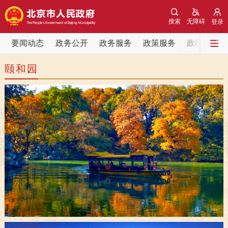
网站地图
搜索
无障碍
登录
要闻动态
要闻动态
政务公开
政务服务
政策服务
政民互动
颐和园
党中央精神
国务院信息
中央部委动态
北京要闻
会议信息
部门动态
各区热点
政务公开
市领导
机构职能
政策服务
政策兑现
政策解读
回应关切