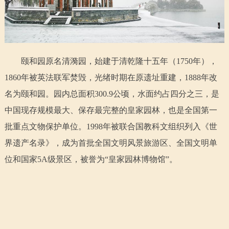
走进北京
北京概况
十六区概览
人文北京
颐和园原名清漪园，始建于清乾隆十五年（1750年），
绿色北京
图说北京
视频北京
1860年被英法联军焚毁，光绪时期在原遗址重建，1888年改
多语种
名为颐和园。园内总面积300.9公顷，水面约占四分之三，是
中国现存规模最大、保存最完整的皇家园林，也是全国第一
ENGLISH
한국어
日本語
批重点文物保护单位。1998年被联合国教科文组织列入《世
界遗产名录》，成为首批全国文明风景旅游区、全国文明单
DEUTSCH
FRANÇAIS
РУССКИЙ ЯЗЫК
位和国家5A级景区，被誉为“皇家园林博物馆”。
ESPAÑOL
العربية
PORTUGUÊS
ITALIANO