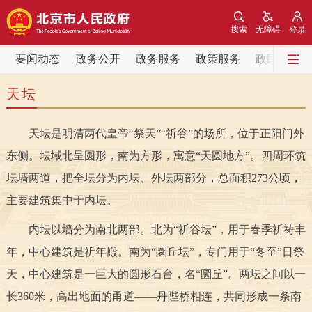
网站地图
搜索
无障碍
登录
要闻动态
要闻动态
政务公开
政务服务
政策服务
政民互动
天坛
党中央精神
国务院信息
中央部委动态
天坛是明清两代皇帝“祭天”“祈谷”的场所，位于正阳门外
北京要闻
会议信息
部门动态
东侧。坛域北呈圆形，南为方形，寓意“天圆地方”。四周环筑
各区热点
坛墙两道，把全坛分为内坛、外坛两部分，总面积273公顷，
主要建筑集中于内坛。
政务公开
内坛以墙分为南北两部。北为“祈谷坛”，用于春季祈祷丰
市领导
机构职能
政策服务
年，中心建筑是祈年殿。南为“圜丘坛”，专门用于“冬至”日祭
天，中心建筑是一巨大的圆形石台，名“圜丘”。两坛之间以一
政策兑现
政策解读
回应关切
长360米，高出地面的甬道——丹陛桥相连，共同形成一条南