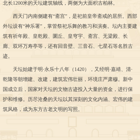
北长1200米的天坛建筑轴线，两侧为大面积古柏林。
决策公开
专题公开
西天门内南侧建有“斋宫”，是祀前皇帝斋戒的居所。西部
政务服务
外坛设有“神乐署”，掌管祭祀乐舞的教习和演奏。坛内主要建
筑有祈年殿、皇乾殿、圜丘、皇穹宇、斋宫、无梁殿、长
个人服务
法人服务
部门服务
廊、双环万寿亭等，还有回音壁、三音石、七星石等名胜古
迹。
便民服务
利企服务
投资项目
天坛始建于明·永乐十八年（1420），又经明·嘉靖、清·
中介服务
阳光政务
乾隆等朝增建、改建，建筑宏伟壮丽，环境庄严肃穆。新中
国成立后，国家对天坛的文物古迹投入大量的资金，进行保
政民互动
护和维修。历尽沧桑的天坛以其深刻的文化内涵、宏伟的建
12345网上接诉即办
我要咨询
我要建议
筑风格，成为东方古老文明的写照。
参与调查
在线访谈
图说互动