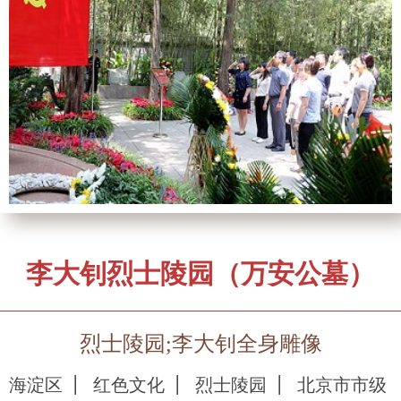
李大钊烈士陵园（万安公墓）
烈士陵园;李大钊全身雕像
海淀区
红色文化
烈士陵园
北京市市级