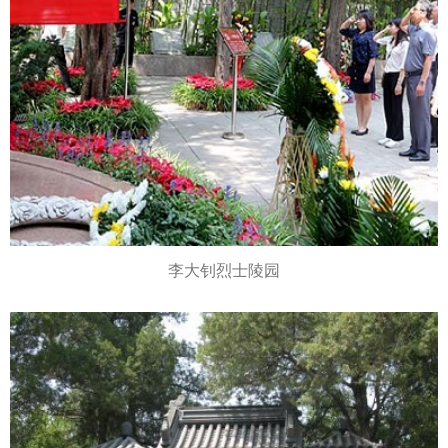
李大钊烈士陵园