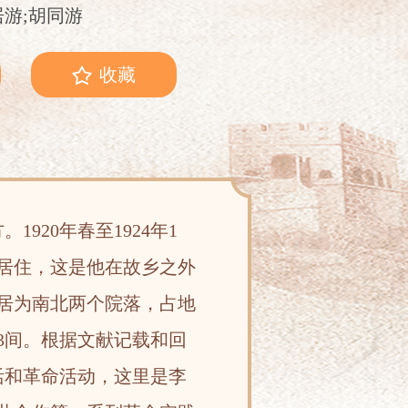
居游;胡同游
收藏
920年春至1924年1
院居住，这是他在故乡之外
故居为南北两个院落，占地
各3间。根据文献记载和回
生活和革命活动，这里是李