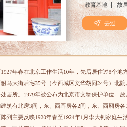
教育基地
故
去过
927年春在北京工作生活10年，先后居住过8个地方。1
驸马大街后宅35号（今西城区文华胡同24号）北
处居所。1979年被公布为北京市文物保护单位。
文物建筑有北房3间，东、西耳房各2间，东、西厢房
列主要反映1920年春至1924年1月李大钊家庭