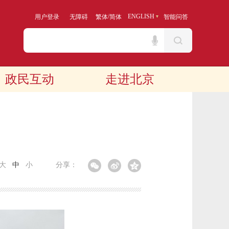
/
ENGLISH
用户登录
无障碍
繁体
简体
智能问答
政民互动
走进北京
大
中
小
分享：