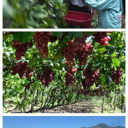
走进北京
北京概况
十六区概览
人文北京
绿色北京
图说北京
视频北京
多语种
ENGLISH
한국어
日本語
DEUTSCH
FRANÇAIS
РУССКИЙ ЯЗЫК
ESPAÑOL
العربية
PORTUGUÊS
ITALIANO