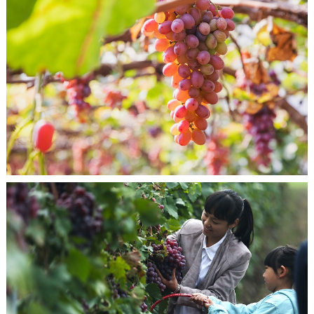
决策公开
专题公开
政务服务
个人服务
法人服务
部门服务
便民服务
利企服务
投资项目
中介服务
阳光政务
政民互动
12345网上接诉即办
我要咨询
我要建议
参与调查
在线访谈
图说互动