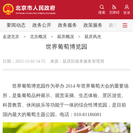
网站地图
搜索
无障碍
登录
要闻动态
要闻动态
政务公开
政务服务
政策服务
政民互动
走进北京
>
北京概况
>
延庆概况
>
延庆风光
党中央精神
国务院信息
中央部委动态
世界葡萄博览园
北京要闻
会议信息
部门动态
日期：2022-12-02 14:55
来源：延庆区政务服务管理局
各区热点
世界葡萄博览园作为举办 2014 年世界葡萄大会的重要场
政务公开
所，是集葡萄品种展示、观赏采摘、生态体验、景区游览、
科普教育、休闲娱乐等功能于一体的综合性博览园，是目前
市领导
机构职能
政策服务
国内最大的葡萄主题公园。电话：010-81186081
政策兑现
政策解读
回应关切