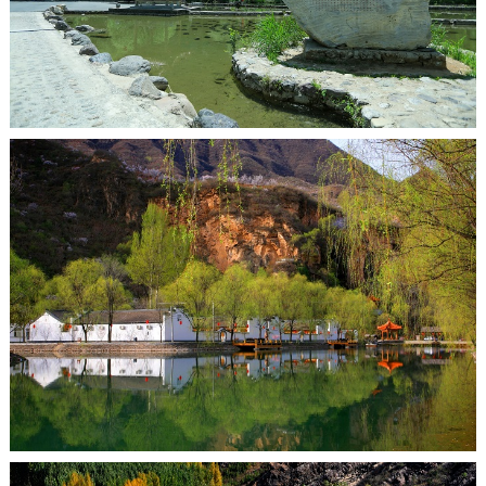
走进北京
北京概况
十六区概览
人文北京
绿色北京
图说北京
视频北京
多语种
ENGLISH
한국어
日本語
DEUTSCH
FRANÇAIS
РУССКИЙ ЯЗЫК
ESPAÑOL
العربية
PORTUGUÊS
ITALIANO