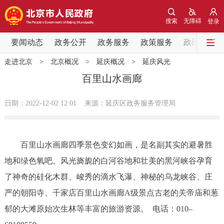
网站地图
搜索
无障碍
登录
要闻动态
要闻动态
政务公开
政务服务
政策服务
政民互动
走进北京
>
北京概况
>
延庆概况
>
延庆风光
党中央精神
国务院信息
中央部委动态
百里山水画廊
北京要闻
会议信息
部门动态
日期：2022-12-02 12:01
来源：延庆区政务服务管理局
各区热点
百里山水画廊四季景色变幻如画，是名副其实的避暑胜
政务公开
地和绿色氧吧。风光旖旎的白河谷地和壮美的黑河峡谷孕育
了神奇的硅化木群、峻秀的滴水飞瀑、神秘的乌龙峡谷、庄
市领导
机构职能
政策服务
严的朝阳寺、千家店百里山水画廊A级景点古老的关帝庙和葱
政策兑现
政策解读
回应关切
郁的大滩原始次生林等丰富的旅游资源。 电话：010–