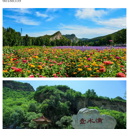
60188559
决策公开
专题公开
政务服务
个人服务
法人服务
部门服务
便民服务
利企服务
投资项目
中介服务
阳光政务
政民互动
12345网上接诉即办
我要咨询
我要建议
参与调查
在线访谈
图说互动