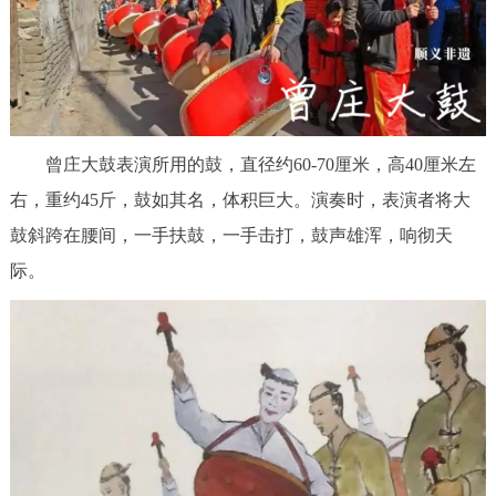
走进北京
北京概况
十六区概览
人文北京
绿色北京
图说北京
视频北京
曾庄大鼓表演所用的鼓，直径约60-70厘米，高40厘米左
多语种
右，重约45斤，鼓如其名，体积巨大。演奏时，表演者将大
鼓斜跨在腰间，一手扶鼓，一手击打，鼓声雄浑，响彻天
ENGLISH
한국어
日本語
际。
DEUTSCH
FRANÇAIS
РУССКИЙ ЯЗЫК
ESPAÑOL
العربية
PORTUGUÊS
ITALIANO