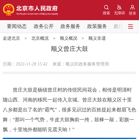
网站地图
搜索
无障碍
登录
要闻动态
要闻动态
政务公开
政务服务
政策服务
政民互动
走进北京
>
北京概况
>
顺义概况
>
顺义非遗
党中央精神
国务院信息
中央部委动态
顺义曾庄大鼓
北京要闻
会议信息
部门动态
日期：2022-11-28 15:42
来源：顺义区政务服务管理局
各区热点
曾庄大鼓是杨镇曾庄村的传统民间花会，相传是明清时
政务公开
随山西、河南的移民一起传入京城。曾庄大鼓在顺义区十里
八乡都是出了名的“霸气”，很多见识过的百姓提起来都眉飞色
市领导
机构职能
政策服务
舞：“那叫一个气势，牛皮大鼓胸前一挎，鼓棒一敲，彩旗一
政策兑现
政策解读
回应关切
飘，十里地外都能听见震天响！”