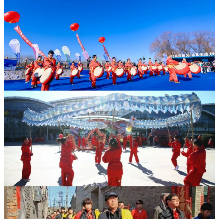
决策公开
专题公开
政务服务
个人服务
法人服务
部门服务
便民服务
利企服务
投资项目
中介服务
阳光政务
政民互动
12345网上接诉即办
我要咨询
我要建议
参与调查
在线访谈
图说互动