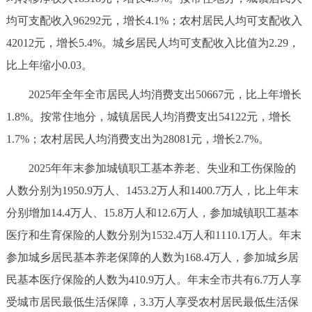
决策公开
专题公开
均可支配收入96292元，增长4.1%；农村居民人均可支配收入
42012元，增长5.4%。城乡居民人均可支配收入比值为2.29，
政务服务
比上年缩小0.03。
个人服务
法人服务
部门服务
2025年全年全市居民人均消费支出50667元，比上年增长
1.8%。按常住地分，城镇居民人均消费支出54122元，增长
便民服务
利企服务
投资项目
1.7%；农村居民人均消费支出为28081元，增长2.7%。
2025年年末参加城镇职工基本养老、失业和工伤保险的
中介服务
阳光政务
人数分别为1950.9万人、1453.2万人和1400.7万人，比上年末
政民互动
分别增加14.4万人、15.8万人和12.6万人，参加城镇职工基本
医疗和生育保险的人数分别为1532.4万人和1110.1万人。年末
12345网上接诉即办
我要咨询
我要建议
参加城乡居民基本养老保障的人数为168.4万人，参加城乡居
民基本医疗保险的人数为410.9万人。年末全市共有6.7万人享
参与调查
在线访谈
图说互动
受城市居民最低生活保障，3.3万人享受农村居民最低生活保