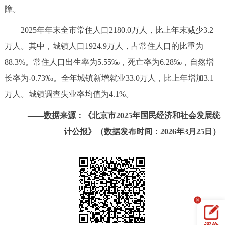
走进北京
障。
2025年年末全市常住人口2180.0万人，比上年末减少3.2
北京概况
十六区概览
人文北京
万人。其中，城镇人口1924.9万人，占常住人口的比重为
绿色北京
图说北京
视频北京
88.3%。常住人口出生率为5.55‰，死亡率为6.28‰，自然增
长率为-0.73‰。全年城镇新增就业33.0万人，比上年增加3.1
多语种
万人。城镇调查失业率均值为4.1%。
ENGLISH
한국어
日本語
——数据来源：《北京市2025年国民经济和社会发展统
计公报》（数据发布时间：2026年3月25日）
DEUTSCH
FRANÇAIS
РУССКИЙ ЯЗЫК
ESPAÑOL
العربية
PORTUGUÊS
ITALIANO