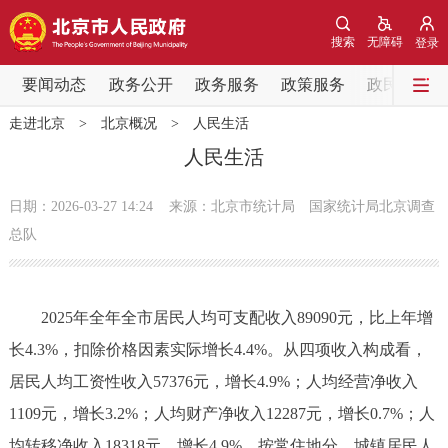
网站地图
搜索
无障碍
登录
要闻动态
要闻动态
政务公开
政务服务
政策服务
政民互动
走进北京
>
北京概况
>
人民生活
党中央精神
国务院信息
中央部委动态
人民生活
北京要闻
会议信息
部门动态
日期：2026-03-27 14:24
来源：北京市统计局 国家统计局北京调查
总队
各区热点
政务公开
2025年全年全市居民人均可支配收入89090元，比上年增
长4.3%，扣除价格因素实际增长4.4%。从四项收入构成看，
市领导
机构职能
政策服务
居民人均工资性收入57376元，增长4.9%；人均经营净收入
1109元，增长3.2%；人均财产净收入12287元，增长0.7%；人
政策兑现
政策解读
回应关切
均转移净收入18318元，增长4.9%。按常住地分，城镇居民人