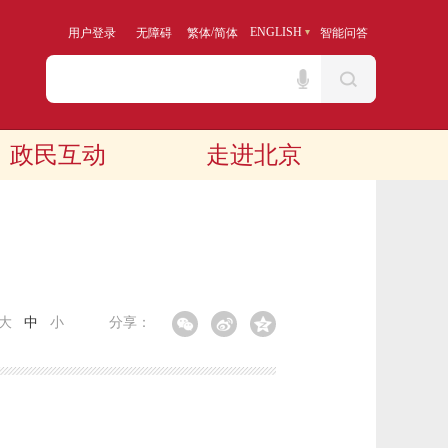
/
ENGLISH
用户登录
无障碍
繁体
简体
智能问答
政民互动
走进北京
大
中
小
分享：