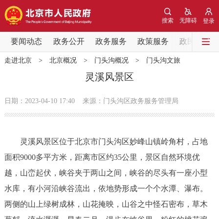
网站地图
搜索
无障碍
登录
要闻动态
要闻动态
政务公开
政务服务
政策服务
政民互动
走进北京
>
北京概况
>
门头沟概况
>
门头沟文旅
党中央精神
国务院信息
中央部委动态
灵溪风景区
北京要闻
会议信息
部门动态
日期：2023-04-10 17:40
来源：门头沟区政务服务管理局
各区热点
灵溪风景区位于北京市门头沟区妙峰山镇岭角村，占地
政务公开
面积9000多平方米，距离市区约35公里，景区自然环境优
越，山峦起伏，峡谷夹于两山之间，峡谷的尽头有一座小型
市领导
机构职能
政策服务
水库，有小河沿峡谷流出，依地势形成一个个水潭、瀑布。
政策兑现
政策解读
回应关切
两侧的山上绿树成林，山花掩映，山谷之中怪石密布，草木