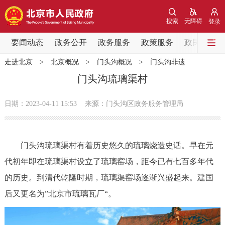
网站地图
搜索
无障碍
登录
要闻动态
要闻动态
政务公开
政务服务
政策服务
政民互动
走进北京
>
北京概况
>
门头沟概况
>
门头沟非遗
党中央精神
国务院信息
中央部委动态
门头沟琉璃渠村
北京要闻
会议信息
部门动态
日期：2023-04-11 15:53
来源：门头沟区政务服务管理局
各区热点
门头沟琉璃渠村有着历史悠久的琉璃烧造史话。早在元
政务公开
代初年即在琉璃渠村设立了琉璃窑场，距今已有七百多年代
的历史。到清代乾隆时期，琉璃渠窑场逐渐兴盛起来。建国
市领导
机构职能
政策服务
后又更名为”北京市琉璃瓦厂“。
政策兑现
政策解读
回应关切