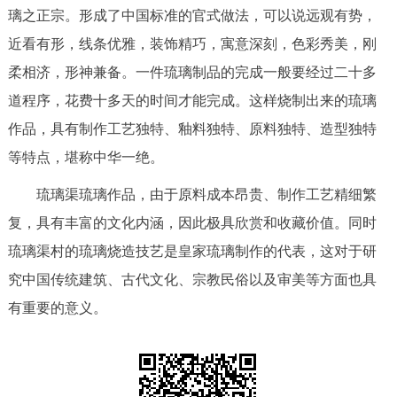
走进北京
璃之正宗。形成了中国标准的官式做法，可以说远观有势，
近看有形，线条优雅，装饰精巧，寓意深刻，色彩秀美，刚
北京概况
十六区概览
人文北京
柔相济，形神兼备。一件琉璃制品的完成一般要经过二十多
道程序，花费十多天的时间才能完成。这样烧制出来的琉璃
绿色北京
图说北京
视频北京
作品，具有制作工艺独特、釉料独特、原料独特、造型独特
多语种
等特点，堪称中华一绝。
琉璃渠琉璃作品，由于原料成本昂贵、制作工艺精细繁
ENGLISH
한국어
日本語
复，具有丰富的文化内涵，因此极具欣赏和收藏价值。同时
DEUTSCH
FRANÇAIS
РУССКИЙ ЯЗЫК
琉璃渠村的琉璃烧造技艺是皇家琉璃制作的代表，这对于研
究中国传统建筑、古代文化、宗教民俗以及审美等方面也具
ESPAÑOL
العربية
PORTUGUÊS
有重要的意义。
ITALIANO