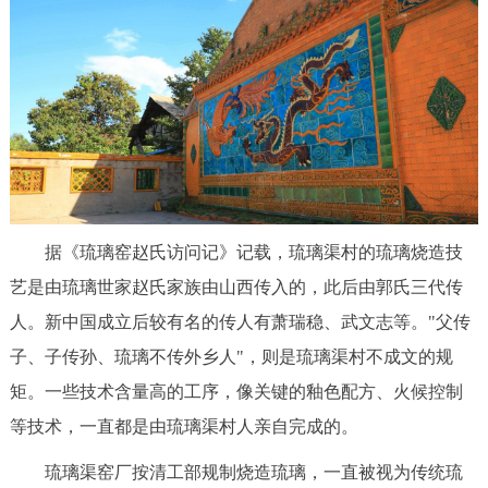
决策公开
专题公开
政务服务
个人服务
法人服务
部门服务
便民服务
利企服务
投资项目
据《琉璃窑赵氏访问记》记载，琉璃渠村的琉璃烧造技
中介服务
阳光政务
艺是由琉璃世家赵氏家族由山西传入的，此后由郭氏三代传
人。新中国成立后较有名的传人有萧瑞稳、武文志等。"父传
政民互动
子、子传孙、琉璃不传外乡人"，则是琉璃渠村不成文的规
12345网上接诉即办
我要咨询
我要建议
矩。一些技术含量高的工序，像关键的釉色配方、火候控制
等技术，一直都是由琉璃渠村人亲自完成的。
参与调查
在线访谈
图说互动
琉璃渠窑厂按清工部规制烧造琉璃，一直被视为传统琉