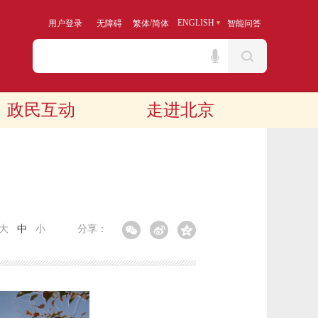
/
ENGLISH
用户登录
无障碍
繁体
简体
智能问答
政民互动
走进北京
大
中
小
分享：