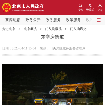
网站地图
搜索
无障碍
登录
要闻动态
要闻动态
政务公开
政务服务
政策服务
政民互动
走进北京
>
北京概况
>
门头沟概况
>
门头沟风光
党中央精神
国务院信息
中央部委动态
东辛房街道
北京要闻
会议信息
部门动态
日期：2023-04-11 15:04
来源：门头沟区政务服务管理局
各区热点
政务公开
市领导
机构职能
政策服务
政策兑现
政策解读
回应关切