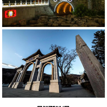
决策公开
专题公开
政务服务
个人服务
法人服务
部门服务
便民服务
利企服务
投资项目
中介服务
阳光政务
政民互动
12345网上接诉即办
我要咨询
我要建议
参与调查
在线访谈
图说互动