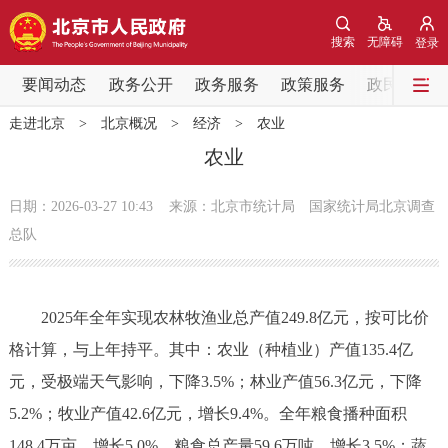
网站地图
搜索
无障碍
登录
要闻动态
要闻动态
政务公开
政务服务
政策服务
政民互动
走进北京
>
北京概况
>
经济
>
农业
党中央精神
国务院信息
中央部委动态
农业
北京要闻
会议信息
部门动态
日期：2026-03-27 10:43
来源：北京市统计局 国家统计局北京调查
总队
各区热点
政务公开
2025年全年实现农林牧渔业总产值249.8亿元，按可比价
格计算，与上年持平。其中：农业（种植业）产值135.4亿
市领导
机构职能
政策服务
元，受极端天气影响，下降3.5%；林业产值56.3亿元，下降
5.2%；牧业产值42.6亿元，增长9.4%。全年粮食播种面积
政策兑现
政策解读
回应关切
148.4万亩、增长5.0%，粮食总产量59.6万吨、增长3.5%；蔬