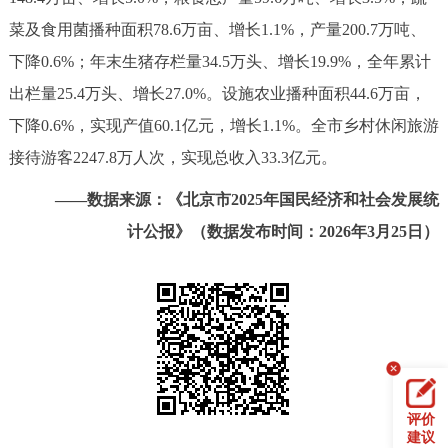
决策公开
专题公开
菜及食用菌播种面积78.6万亩、增长1.1%，产量200.7万吨、
下降0.6%；年末生猪存栏量34.5万头、增长19.9%，全年累计
政务服务
出栏量25.4万头、增长27.0%。设施农业播种面积44.6万亩，
下降0.6%，实现产值60.1亿元，增长1.1%。全市乡村休闲旅游
个人服务
法人服务
部门服务
接待游客2247.8万人次，实现总收入33.3亿元。
便民服务
利企服务
投资项目
——数据来源：《北京市2025年国民经济和社会发展统
计公报》（数据发布时间：2026年3月25日）
中介服务
阳光政务
政民互动
12345网上接诉即办
我要咨询
我要建议
参与调查
在线访谈
图说互动
评价
建议