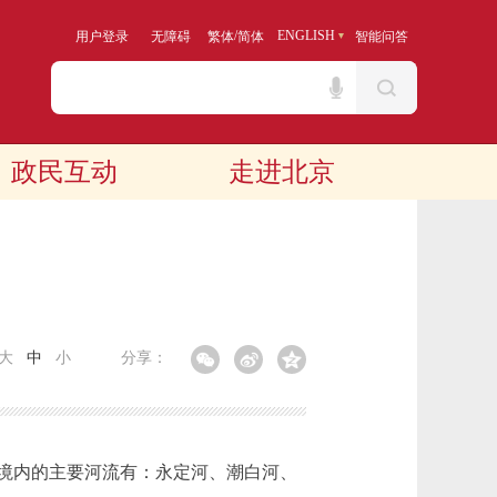
/
ENGLISH
用户登录
无障碍
繁体
简体
智能问答
政民互动
走进北京
大
中
小
分享：
境内的主要河流有：永定河、潮白河、