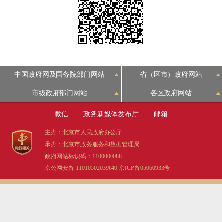
决策公开
专题公开
政务服务
个人服务
法人服务
部门服务
中国政府网及国务院部门网站
省（区市）政府网站
便民服务
利企服务
投资项目
市级政府部门网站
各区政府网站
微信
|
政务新媒体发布厅
|
邮箱
中介服务
阳光政务
主办：北京市人民政府办公厅
承办：北京市政务服务和数据管理局
政民互动
政府网站标识码：1100000088
京公网安备 11010502039640
京ICP备05060933号
12345网上接诉即办
我要咨询
我要建议
参与调查
在线访谈
图说互动