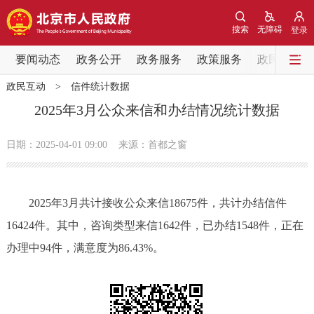
网站地图
搜索
无障碍
登录
要闻动态
要闻动态
政务公开
政务服务
政策服务
政民互动
政民互动
>
信件统计数据
党中央精神
国务院信息
中央部委动态
2025年3月公众来信和办结情况统计数据
北京要闻
会议信息
部门动态
日期：2025-04-01 09:00
来源：首都之窗
各区热点
2025年3月共计接收公众来信18675件，共计办结信件
政务公开
16424件。其中，咨询类型来信1642件，已办结1548件，正在
办理中94件，满意度为86.43%。
市领导
机构职能
政策服务
政策兑现
政策解读
回应关切