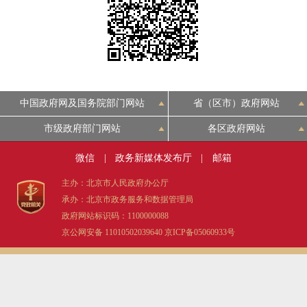
决策公开
专题公开
政务服务
个人服务
法人服务
部门服务
中国政府网及国务院部门网站
省（区市）政府网站
便民服务
利企服务
投资项目
市级政府部门网站
各区政府网站
微信
|
政务新媒体发布厅
|
邮箱
中介服务
阳光政务
主办：北京市人民政府办公厅
承办：北京市政务服务和数据管理局
政民互动
政府网站标识码：1100000088
京公网安备 11010502039640
京ICP备05060933号
12345网上接诉即办
我要咨询
我要建议
参与调查
在线访谈
图说互动