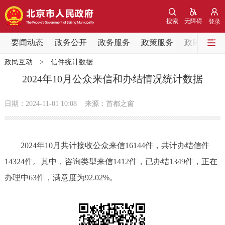
网站地图
搜索
无障碍
登录
要闻动态
要闻动态
政务公开
政务服务
政策服务
政民互动
政民互动
>
信件统计数据
党中央精神
国务院信息
中央部委动态
2024年10月公众来信和办结情况统计数据
北京要闻
会议信息
部门动态
日期：2024-11-01 10:08
来源：首都之窗
各区热点
2024年10月共计接收公众来信16144件，共计办结信件
政务公开
14324件。其中，咨询类型来信1412件，已办结1349件，正在
办理中63件，满意度为92.02%。
市领导
机构职能
政策服务
政策兑现
政策解读
回应关切