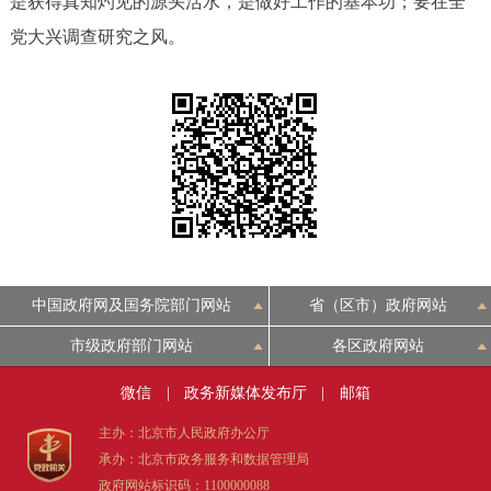
是获得真知灼见的源头活水，是做好工作的基本功；要在全
决策公开
专题公开
党大兴调查研究之风。
政务服务
个人服务
法人服务
部门服务
便民服务
利企服务
投资项目
中介服务
阳光政务
中国政府网及国务院部门网站
省（区市）政府网站
政民互动
市级政府部门网站
各区政府网站
12345网上接诉即办
我要咨询
我要建议
微信
|
政务新媒体发布厅
|
邮箱
主办：北京市人民政府办公厅
参与调查
在线访谈
图说互动
承办：北京市政务服务和数据管理局
政府网站标识码：1100000088