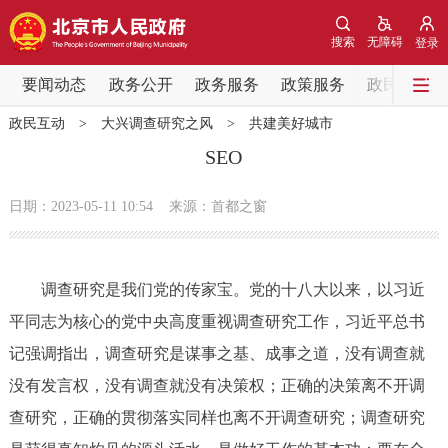
网站地图
搜索
无障碍
登录
要闻动态
要闻动态
政务公开
政务服务
政策服务
政民互动
政民互动
>
大兴调查研究之风
>
共建美好城市
党中央精神
国务院信息
中央部委动态
SEO
北京要闻
会议信息
部门动态
日期：2023-05-11 10:54
来源：首都之窗
各区热点
调查研究是我们党的传家宝。党的十八大以来，以习近
政务公开
平同志为核心的党中央高度重视调查研究工作，习近平总书
记强调指出，调查研究是谋事之基、成事之道，没有调查就
市领导
机构职能
政策服务
没有发言权，没有调查就没有决策权；正确的决策离不开调
政策兑现
政策解读
回应关切
查研究，正确的贯彻落实同样也离不开调查研究；调查研究