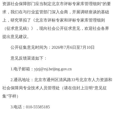
资源社会保障部门应当制定北京市评标专家库管理细则”的要
决策公开
专题公开
求，我们在与行业监管部门深入会商，开展调研座谈的基础
政务服务
上，研究草拟了《北京市评标专家和评标专家库管理细则
（征求意见稿）》，现向社会公开征求意见，欢迎社会各界
个人服务
法人服务
部门服务
提出意见建议。
公开征集意见时间为：2026年7月6日至7月10日
便民服务
利企服务
投资项目
意见反馈渠道如下：
中介服务
阳光政务
1.电子邮箱：yjzj@rsj.beijing.gov.cn
政民互动
2.通讯地址：北京市通州区清风路33号北京市人力资源和
社会保障局专业技术人员管理处（请在信封上注明“意见征
12345网上接诉即办
我要咨询
我要建议
集”字样）
参与调查
在线访谈
图说互动
3.电话：010-55585185