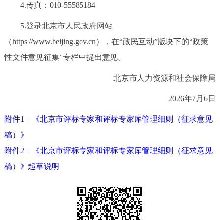
走进北京
4.传真：010-55585184
5.登录北京市人民政府网站
北京概况
十六区概览
人文北京
（https://www.beijing.gov.cn），在“政民互动”版块下的“政策
性文件意见征集”专栏中提出意见。
绿色北京
图说北京
视频北京
北京市人力资源和社会保障局
多语种
2026年7月6日
ENGLISH
한국어
日本語
附件1：《北京市评标专家和评标专家库管理细则（征求意见
稿）》
DEUTSCH
FRANÇAIS
РУССКИЙ ЯЗЫК
附件2：《北京市评标专家和评标专家库管理细则（征求意见
稿）》起草说明
ESPAÑOL
العربية
PORTUGUÊS
ITALIANO