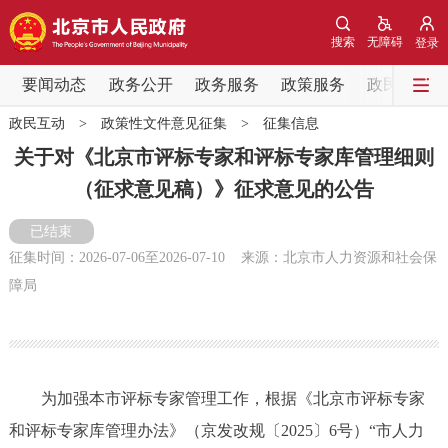
网站地图
搜索
无障碍
登录
要闻动态
要闻动态
政务公开
政务服务
政策服务
政民互动
政民互动
>
政策性文件意见征集
>
征集信息
党中央精神
国务院信息
中央部委动态
关于对《北京市评标专家和评标专家库管理细则
（征求意见稿）》征求意见的公告
北京要闻
会议信息
部门动态
已结束
各区热点
征集时间：
2026-07-06
至
2026-07-10
来源：北京市人力资源和社会保
障局
政务公开
市领导
机构职能
政策服务
为加强本市评标专家管理工作，根据《北京市评标专家
政策兑现
政策解读
回应关切
和评标专家库管理办法》（京发改规〔2025〕6号）“市人力