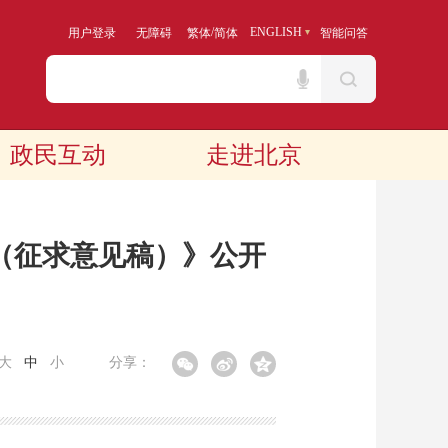
/
ENGLISH
用户登录
无障碍
繁体
简体
智能问答
政民互动
走进北京
（征求意见稿）》公开
大
中
小
分享：