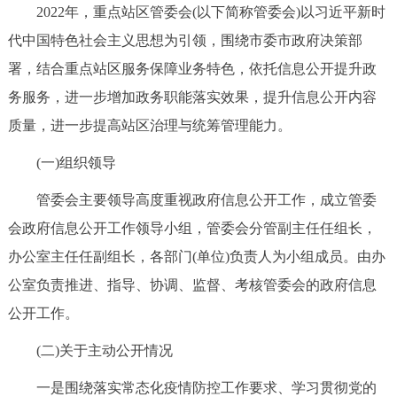
2022年，重点站区管委会(以下简称管委会)以习近平新时
决策公开
专题公开
代中国特色社会主义思想为引领，围绕市委市政府决策部
政务服务
署，结合重点站区服务保障业务特色，依托信息公开提升政
务服务，进一步增加政务职能落实效果，提升信息公开内容
个人服务
法人服务
部门服务
质量，进一步提高站区治理与统筹管理能力。
(一)组织领导
便民服务
利企服务
投资项目
管委会主要领导高度重视政府信息公开工作，成立管委
中介服务
阳光政务
会政府信息公开工作领导小组，管委会分管副主任任组长，
办公室主任任副组长，各部门(单位)负责人为小组成员。由办
政民互动
公室负责推进、指导、协调、监督、考核管委会的政府信息
12345网上接诉即办
我要咨询
我要建议
公开工作。
(二)关于主动公开情况
参与调查
在线访谈
图说互动
一是围绕落实常态化疫情防控工作要求、学习贯彻党的