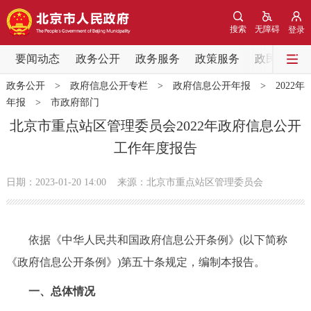
网站地图
搜索
无障碍
登录
要闻动态
要闻动态
政务公开
政务服务
政策服务
政民互动
政务公开
>
政府信息公开专栏
>
政府信息公开年报
>
2022年
党中央精神
国务院信息
中央部委动态
年报
>
市政府部门
北京市重点站区管理委员会2022年政府信息公开
北京要闻
会议信息
部门动态
工作年度报告
各区热点
日期：2023-01-20 14:00
来源：北京市重点站区管理委员会
政务公开
依据《中华人民共和国政府信息公开条例》(以下简称
市领导
机构职能
政策服务
《政府信息公开条例》)第五十条规定，编制本报告。
政策兑现
政策解读
回应关切
一、总体情况