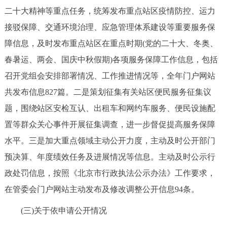
走进北京
二十大精神等重点任务，统筹发布重点站区疫情防控、运力
接驳保障、交通环境治理、应急管理体系建设等重要服务保
北京概况
十六区概览
人文北京
障信息，及时发布重点站区在重点时期(党的二十大、冬奥、
春暑运、两会、国庆中秋假期)各项服务保障工作信息，包括
绿色北京
图说北京
视频北京
召开党组会安排部署情况、工作推进情况等，全年门户网站
多语种
共发布信息827篇。二是策划征集有关站区便民服务征集议
题，围绕站区安检互认、出租车和网约车服务、便民设施配
ENGLISH
한국어
日本語
置等群众关心事件开展征集调查，进一步督促提高服务保障
水平。三是加大重点领域主动公开力度，主动及时公开部门
DEUTSCH
FRANÇAIS
РУССКИЙ ЯЗЫК
预决算、年度绩效任务及进展情况等信息。主动及时公示行
ESPAÑOL
العربية
PORTUGUÊS
政处罚信息，按照《北京市行政执法公示办法》工作要求，
在管委会门户网站主动发布及修改调整公开信息94条。
ITALIANO
(三)关于依申请公开情况