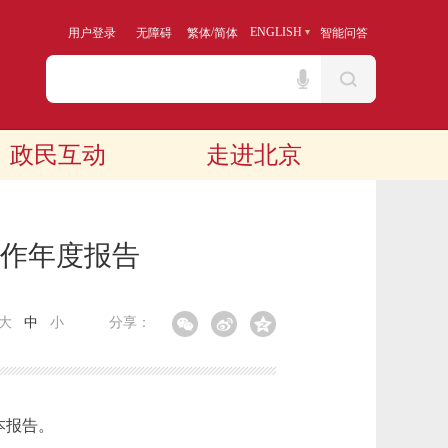
/
ENGLISH
用户登录
无障碍
繁体
简体
智能问答
政民互动
走进北京
工作年度报告
大
中
小
分享：
本报告。