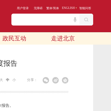
/
ENGLISH
用户登录
无障碍
繁体
简体
智能问答
政民互动
走进北京
度报告
大
中
小
分享：
本报告。